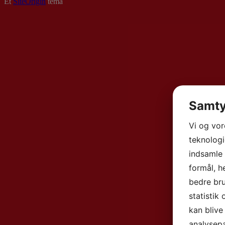
Et
SiteOrigin
tema
Samty
Vi og vo
teknologi
indsamle 
formål, h
bedre bru
statistik
kan blive
analysep