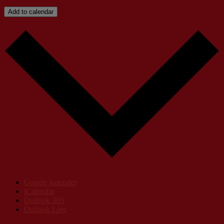
Add to calendar
Google kalender
iCalendar
Outlook 365
Outlook Live