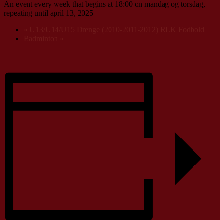
An event every week that begins at 18:00 on mandag og torsdag,
repeating until april 13, 2025
«
U13/U14/U15 Drenge (2010-2011-2012) RLK Fodbold
Badminton
»