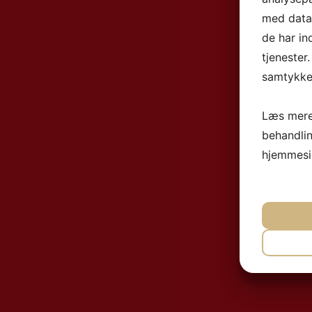
med data,
de har in
tjenester
samtykke 
Læs mere
behandli
hjemmesi
NØ
MA