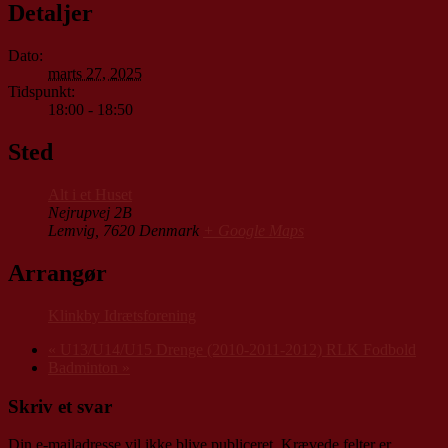
Detaljer
Dato:
marts 27, 2025
Tidspunkt:
18:00 - 18:50
Sted
Alt i et Huset
Nejrupvej 2B
Lemvig
,
7620
Denmark
+ Google Maps
Arrangør
Klinkby Idrætsforening
«
U13/U14/U15 Drenge (2010-2011-2012) RLK Fodbold
Badminton
»
Skriv et svar
Din e-mailadresse vil ikke blive publiceret.
Krævede felter er