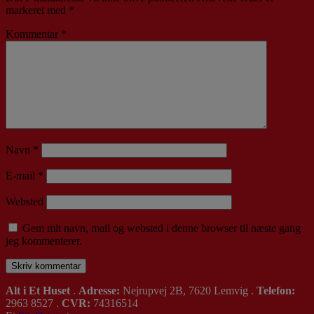
markeret med
*
Kommentar
*
Navn
*
E-mail
*
Websted
Gem mit navn, mail og websted i denne browser til næste gang
jeg kommenterer.
Alt i Et Huset
.
Adresse:
Nejrupvej 2B, 7620 Lemvig .
Telefon:
2963 8527 .
CVR:
74316514