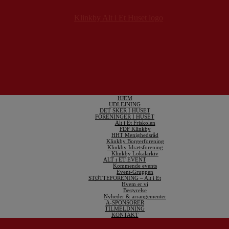
HJEM
UDLEJNING
DET SKER I HUSET
FORENINGER I HUSET
Alt i Et Friskolen
FDF Klinkby
HHT Menighedsråd
Klinkby Borgerforening
Klinkby Idrætsforening
Klinkby Lokalarkiv
ALT i ET EVENT
Kommende events
Event-Gruppen
STØTTEFORENING – Alt i Et
Hvem er vi
Bestyrelse
Nyheder & arrangementer
A-SPONSORER
TILMELDNING
KONTAKT