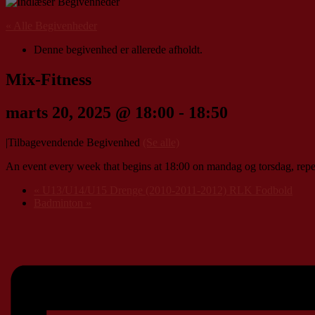
« Alle Begivenheder
Denne begivenhed er allerede afholdt.
Mix-Fitness
marts 20, 2025 @ 18:00
-
18:50
|
Tilbagevendende Begivenhed
(Se alle)
An event every week that begins at 18:00 on mandag og torsdag, repea
«
U13/U14/U15 Drenge (2010-2011-2012) RLK Fodbold
Badminton
»