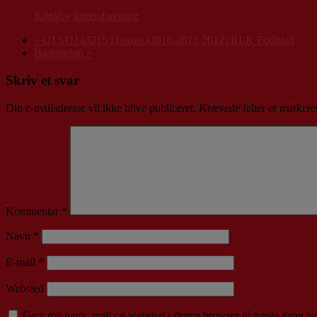
Klinkby Idrætsforening
«
U13/U14/U15 Drenge (2010-2011-2012) RLK Fodbold
Badminton
»
Skriv et svar
Din e-mailadresse vil ikke blive publiceret.
Krævede felter er marker
Kommentar
*
Navn
*
E-mail
*
Websted
Gem mit navn, mail og websted i denne browser til næste gang j