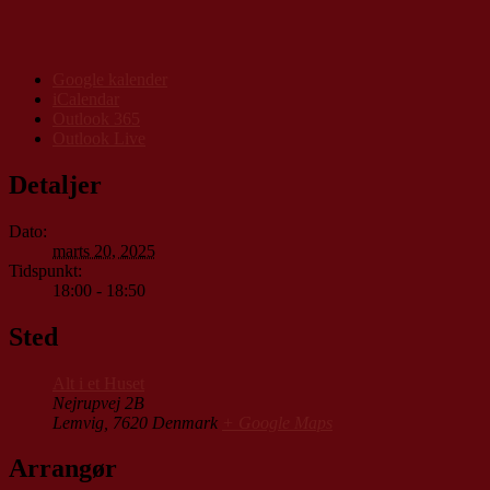
Google kalender
iCalendar
Outlook 365
Outlook Live
Detaljer
Dato:
marts 20, 2025
Tidspunkt:
18:00 - 18:50
Sted
Alt i et Huset
Nejrupvej 2B
Lemvig
,
7620
Denmark
+ Google Maps
Arrangør