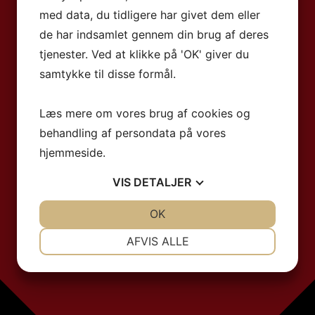
med data, du tidligere har givet dem eller
de har indsamlet gennem din brug af deres
tjenester. Ved at klikke på 'OK' giver du
samtykke til disse formål.
Læs mere om vores brug af cookies og
behandling af persondata på vores
hjemmeside.
VIS
DETALJER
JA
NEJ
OK
JA
NEJ
NØDVENDIGE
PRÆFERENCER
AFVIS ALLE
JA
NEJ
JA
NEJ
MARKETING
STATISTIK