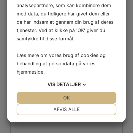
analysepartnere, som kan kombinere dem
Badminton
Herre Gymnastik
med data, du tidligere har givet dem eller
de har indsamlet gennem din brug af deres
tjenester. Ved at klikke på 'OK' giver du
samtykke til disse formål.
Skriv et svar
Læs mere om vores brug af cookies og
behandling af persondata på vores
Din e-mailadresse vil ikke blive publiceret.
Krævede felter er markeret med
*
hjemmeside.
Kommentar
*
VIS
DETALJER
JA
NEJ
OK
JA
NEJ
NØDVENDIGE
PRÆFERENCER
AFVIS ALLE
JA
NEJ
JA
NEJ
MARKETING
STATISTIK