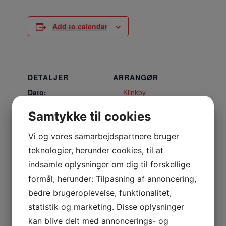
Add to calendar
DETALJER
ARRANGØR
Dato:
Klinkby
Idrætsforening
marts 10, 2025
Samtykke til cookies
Tidspunkt:
Vi og vores samarbejdspartnere bruger
18:00 - 18:50
teknologier, herunder cookies, til at
STED
indsamle oplysninger om dig til forskellige
Alt i et Huset
formål, herunder: Tilpasning af annoncering,
bedre brugeroplevelse, funktionalitet,
Nejrupvej 2B
statistik og marketing. Disse oplysninger
Lemvig
,
7620
Denmark
+ Google Maps
kan blive delt med annoncerings- og