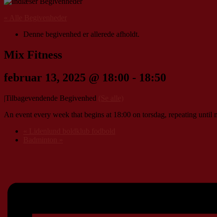
« Alle Begivenheder
Denne begivenhed er allerede afholdt.
Mix Fitness
februar 13, 2025 @ 18:00
-
18:50
|
Tilbagevendende Begivenhed
(Se alle)
An event every week that begins at 18:00 on torsdag, repeating until 
«
Lidenlund boldklub fodbold
Badminton
»