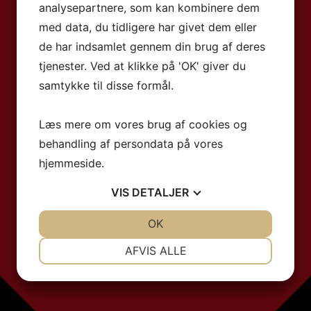
analysepartnere, som kan kombinere dem
med data, du tidligere har givet dem eller
de har indsamlet gennem din brug af deres
tjenester. Ved at klikke på 'OK' giver du
samtykke til disse formål.
Læs mere om vores brug af cookies og
behandling af persondata på vores
hjemmeside.
VIS
DETALJER
JA
NEJ
OK
JA
NEJ
NØDVENDIGE
PRÆFERENCER
AFVIS ALLE
JA
NEJ
JA
NEJ
MARKETING
STATISTIK