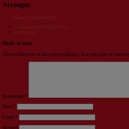
Arrangør
Klinkby Idrætsforening
«
Lidenlund boldklub fodbold
Badminton
»
Skriv et svar
Din e-mailadresse vil ikke blive publiceret.
Krævede felter er marker
Kommentar
*
Navn
*
E-mail
*
Websted