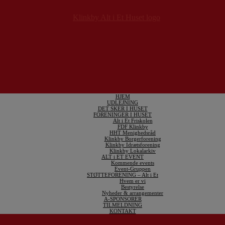
HJEM
UDLEJNING
DET SKER I HUSET
FORENINGER I HUSET
Alt i Et Friskolen
FDF Klinkby
HHT Menighedsråd
Klinkby Borgerforening
Klinkby Idrætsforening
Klinkby Lokalarkiv
ALT i ET EVENT
Kommende events
Event-Gruppen
STØTTEFORENING – Alt i Et
Hvem er vi
Bestyrelse
Nyheder & arrangementer
A-SPONSORER
TILMELDNING
KONTAKT