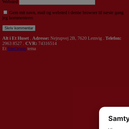
Websted
Gem mit navn, mail og websted i denne browser til næste gang
jeg kommenterer.
Alt i Et Huset
.
Adresse:
Nejrupvej 2B, 7620 Lemvig .
Telefon:
2963 8527 .
CVR:
74316514
Et
SiteOrigin
tema
Samty