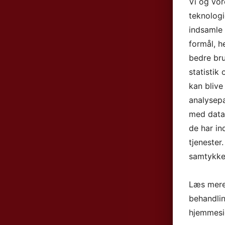
Vi og vo
teknologi
indsamle 
formål, h
bedre bru
statistik
kan blive
analysep
med data,
de har in
tjenester
samtykke 
Læs mere
behandli
hjemmesi