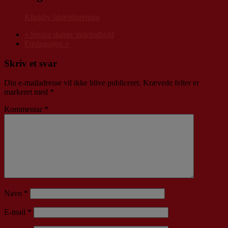
Klinkby Idrætsforening
«
Senior damer indefodbold
Fredagssjov
»
Skriv et svar
Din e-mailadresse vil ikke blive publiceret.
Krævede felter er
markeret med
*
Kommentar
*
Navn
*
E-mail
*