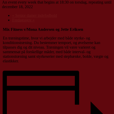
An event every week that begins at 18:30 on torsdag, repeating until
december 18, 2022
«
Senior damer indefodbold
Fredagssjov
»
Mix Fitness v/Mona Andersen og Jette Eriksen
En træningstime, hvor vi arbejder med både styrke- og
konditionstræning. Du bestemmer tempoet, og øvelserne kan
tilpasses dig og dit niveau. Træningen vil være varieret og
sammensat på forskellige måder, med både interval- og
stationstræning samt styrkeserier med stepbænke, bolde, vægte og
elastikker.