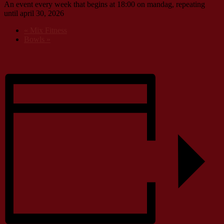
An event every week that begins at 18:00 on mandag, repeating
until april 30, 2026
«
Mix Fitness
Bowls
»