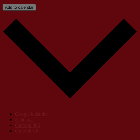
Add to calendar
Google kalender
iCalendar
Outlook 365
Outlook Live