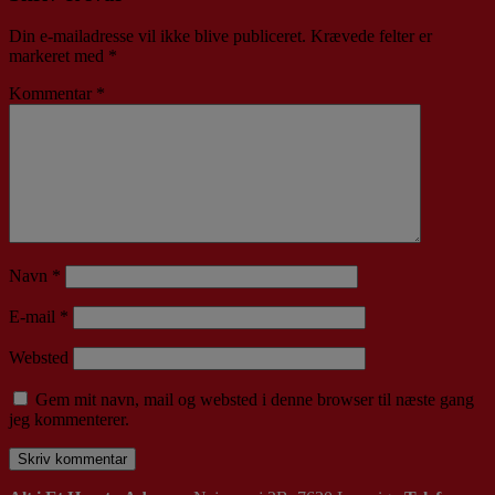
Din e-mailadresse vil ikke blive publiceret.
Krævede felter er
markeret med
*
Kommentar
*
Navn
*
E-mail
*
Websted
Gem mit navn, mail og websted i denne browser til næste gang
jeg kommenterer.