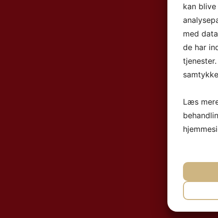
kan blive
analysep
med data,
de har in
tjenester
samtykke 
Læs mere
behandli
hjemmesi
NØ