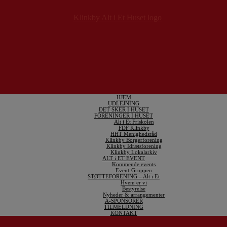
HJEM
UDLEJNING
DET SKER I HUSET
FORENINGER I HUSET
Alt i Et Friskolen
FDF Klinkby
HHT Menighedsråd
Klinkby Borgerforening
Klinkby Idrætsforening
Klinkby Lokalarkiv
ALT i ET EVENT
Kommende events
Event-Gruppen
STØTTEFORENING – Alt i Et
Hvem er vi
Bestyrelse
Nyheder & arrangementer
A-SPONSORER
TILMELDNING
KONTAKT