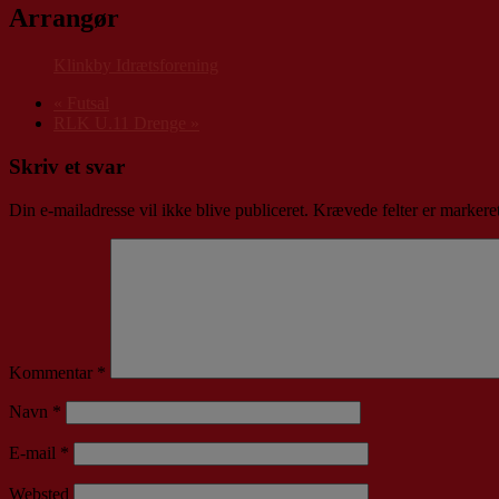
Arrangør
Klinkby Idrætsforening
«
Futsal
RLK U.11 Drenge
»
Skriv et svar
Din e-mailadresse vil ikke blive publiceret.
Krævede felter er marker
Kommentar
*
Navn
*
E-mail
*
Websted