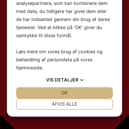
analysepartnere, som kan kombinere dem
med data, du tidligere har givet dem eller
de har indsamlet gennem din brug af deres
tjenester. Ved at klikke på 'OK' giver du
samtykke til disse formål.
Læs mere om vores brug af cookies og
behandling af persondata på vores
hjemmeside.
VIS
DETALJER
JA
NEJ
OK
JA
NEJ
NØDVENDIGE
PRÆFERENCER
AFVIS ALLE
JA
NEJ
JA
NEJ
MARKETING
STATISTIK