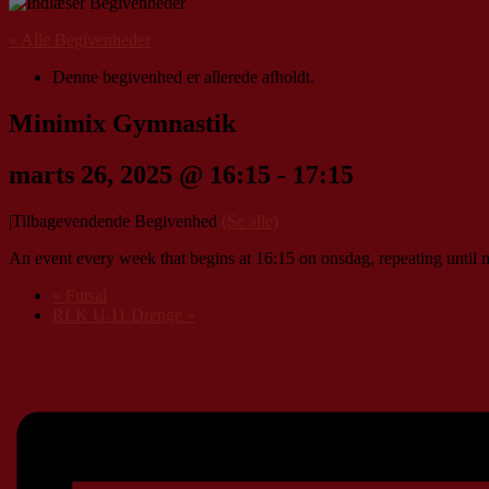
« Alle Begivenheder
Denne begivenhed er allerede afholdt.
Minimix Gymnastik
marts 26, 2025 @ 16:15
-
17:15
|
Tilbagevendende Begivenhed
(Se alle)
An event every week that begins at 16:15 on onsdag, repeating until 
«
Futsal
RLK U.11 Drenge
»