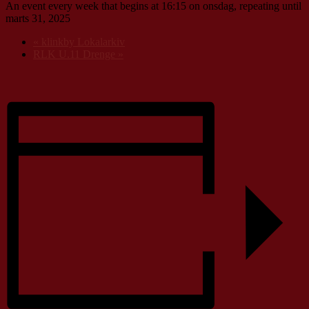
An event every week that begins at 16:15 on onsdag, repeating until
marts 31, 2025
«
klinkby Lokalarkiv
RLK U.11 Drenge
»