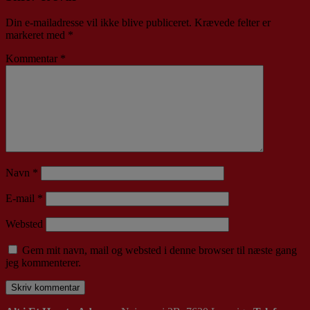
Din e-mailadresse vil ikke blive publiceret.
Krævede felter er
markeret med
*
Kommentar
*
Navn
*
E-mail
*
Websted
Gem mit navn, mail og websted i denne browser til næste gang
jeg kommenterer.