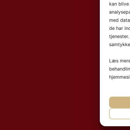
kan blive
analysep
med data,
de har in
tjenester
samtykke 
Læs mere
behandli
hjemmesi
NØ