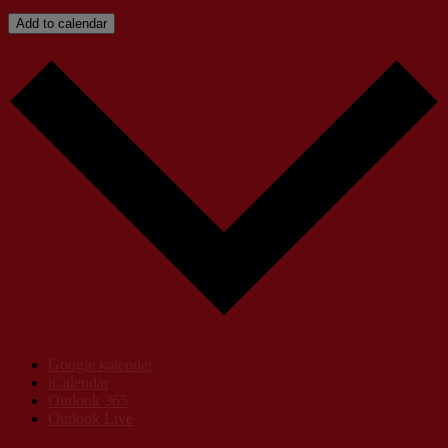
Add to calendar
Google kalender
iCalendar
Outlook 365
Outlook Live