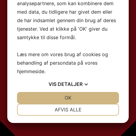
analysepartnere, som kan kombinere dem
med data, du tidligere har givet dem eller
de har indsamlet gennem din brug af deres
tjenester. Ved at klikke på 'OK' giver du
samtykke til disse formål.
Læs mere om vores brug af cookies og
behandling af persondata på vores
hjemmeside.
VIS
DETALJER
JA
NEJ
OK
JA
NEJ
NØDVENDIGE
PRÆFERENCER
AFVIS ALLE
JA
NEJ
JA
NEJ
MARKETING
STATISTIK