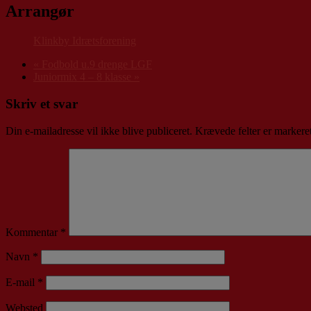
Arrangør
Klinkby Idrætsforening
«
Fodbold u.9 drenge LGF
Juniormix 4 – 8 klasse
»
Skriv et svar
Din e-mailadresse vil ikke blive publiceret.
Krævede felter er marker
Kommentar
*
Navn
*
E-mail
*
Websted