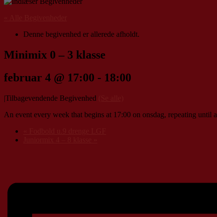
« Alle Begivenheder
Denne begivenhed er allerede afholdt.
Minimix 0 – 3 klasse
februar 4 @ 17:00
-
18:00
|
Tilbagevendende Begivenhed
(Se alle)
An event every week that begins at 17:00 on onsdag, repeating until a
«
Fodbold u.9 drenge LGF
Juniormix 4 – 8 klasse
»