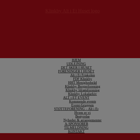
HJEM
UDLEJNING
DET SKER I HUSET
FORENINGER I HUSET
Alt i Et Friskolen
FDF Klinkby
HHT Menighedsråd
Klinkby Borgerforening
Klinkby Idrætsforening
Klinkby Lokalarkiv
ALT i ET EVENT
Kommende events
Event-Gruppen
STØTTEFORENING – Alt i Et
Hvem er vi
Bestyrelse
Nyheder & arrangementer
A-SPONSORER
TILMELDNING
KONTAKT