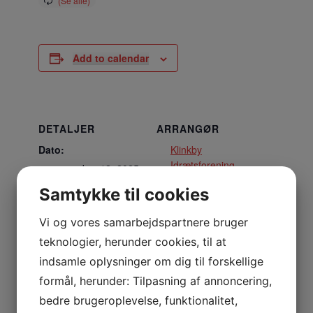
Add to calendar
DETALJER
ARRANGØR
Dato:
Klinkby
Idrætsforening
november 12, 2025
Samtykke til cookies
Tidspunkt:
17:00 - 18:00
Vi og vores samarbejdspartnere bruger
teknologier, herunder cookies, til at
STED
indsamle oplysninger om dig til forskellige
Multisalen
formål, herunder: Tilpasning af annoncering,
Nejrupvej 2, 7620 Lemvig
bedre brugeroplevelse, funktionalitet,
Lemvig
,
7620
Danmark
+ Google Maps