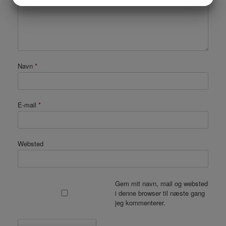
MARKETING
STATISTIK
Navn
*
E-mail
*
Websted
Gem mit navn, mail og websted
i denne browser til næste gang
jeg kommenterer.