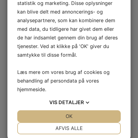
statistik og marketing. Disse oplysninger
Telefon:
kan blive delt med annoncerings- og
29638527
analysepartnere, som kan kombinere dem
med data, du tidligere har givet dem eller
de har indsamlet gennem din brug af deres
Fodbold u.9 drenge LGF
Juniormix 4 – 8 klasse
tjenester. Ved at klikke på 'OK' giver du
samtykke til disse formål.
Læs mere om vores brug af cookies og
behandling af persondata på vores
Skriv et svar
hjemmeside.
Din e-mailadresse vil ikke blive publiceret.
Krævede felter er markeret med
*
VIS
DETALJER
Kommentar
*
JA
NEJ
OK
JA
NEJ
NØDVENDIGE
PRÆFERENCER
AFVIS ALLE
JA
NEJ
JA
NEJ