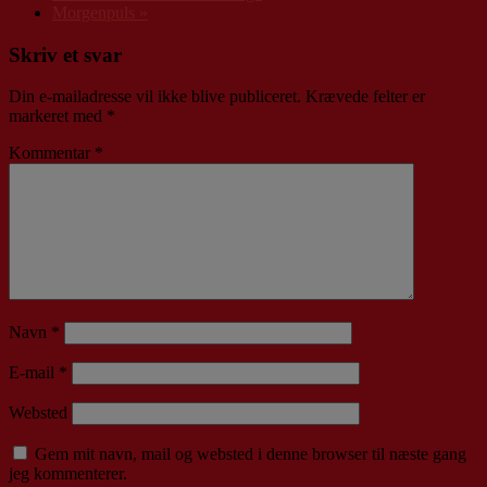
Morgenpuls
»
Skriv et svar
Din e-mailadresse vil ikke blive publiceret.
Krævede felter er
markeret med
*
Kommentar
*
Navn
*
E-mail
*
Websted
Gem mit navn, mail og websted i denne browser til næste gang
jeg kommenterer.