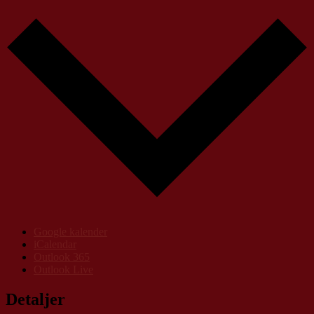
Google kalender
iCalendar
Outlook 365
Outlook Live
Detaljer