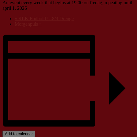
An event every week that begins at 19:00 on fredag, repeating until
april 1, 2026
«
RLK Fodbold U.8/9 Drenge
Morgenpuls
»
Add to calendar