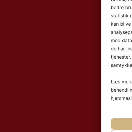
bedre bru
statistik
kan blive
analysep
med data,
de har in
tjenester
samtykke 
Læs mere
behandli
hjemmesi