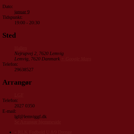
Dato:
januar 9
Tidspunkt:
19:00 - 20:30
Sted
Hallen
Nejrupvej 2, 7620 Lemvig
Lemvig
,
7620
Danmark
+ Google Maps
Telefon:
29638527
Arrangør
LGF
Telefon:
2027 0350
E-mail:
lgf@lemviggf.dk
Se Arrangør hjemmeside
«
RLK Fodbold U.8/9 Drenge