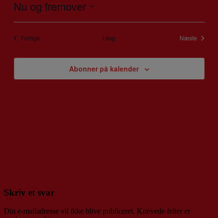
Nu og fremover
Vælg
dato.
Begivenheder
Forrige
I dag
Næste
Begivenhe
Abonner på kalender
Skriv et svar
Din e-mailadresse vil ikke blive publiceret.
Krævede felter er