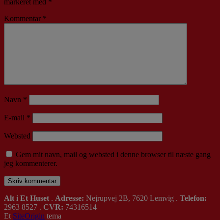
markeret med
*
Kommentar
*
Navn
*
E-mail
*
Websted
Gem mit navn, mail og websted i denne browser til næste gang
jeg kommenterer.
Alt i Et Huset
.
Adresse:
Nejrupvej 2B, 7620 Lemvig .
Telefon:
2963 8527 .
CVR:
74316514
Et
SiteOrigin
tema