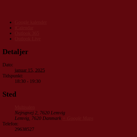
Google kalender
iCalendar
Outlook 365
Outlook Live
Detaljer
Dato:
januar 15, 2025
Tidspunkt:
18:30 - 19:30
Sted
Multisalen
Nejrupvej 2, 7620 Lemvig
Lemvig
,
7620
Danmark
+ Google Maps
Telefon:
29638527