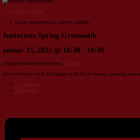
« Alle Begivenheder
Denne begivenhed er allerede afholdt.
Juniormix Spring Gymnastik
januar 15, 2025 @ 18:30
-
19:30
|
Tilbagevendende Begivenhed
(Se alle)
An event every week that begins at 18:30 on onsdag, repeating until 
«
Badminton
Volleyball
»