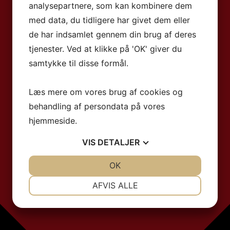
analysepartnere, som kan kombinere dem
med data, du tidligere har givet dem eller
de har indsamlet gennem din brug af deres
tjenester. Ved at klikke på 'OK' giver du
samtykke til disse formål.
Læs mere om vores brug af cookies og
behandling af persondata på vores
hjemmeside.
VIS
DETALJER
JA
NEJ
OK
JA
NEJ
NØDVENDIGE
PRÆFERENCER
AFVIS ALLE
JA
NEJ
JA
NEJ
MARKETING
STATISTIK