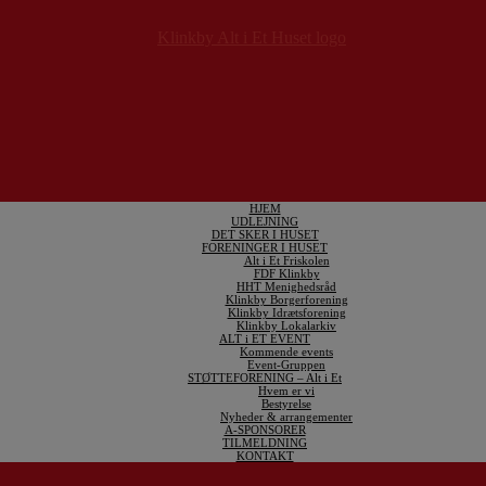
HJEM
UDLEJNING
DET SKER I HUSET
FORENINGER I HUSET
Alt i Et Friskolen
FDF Klinkby
HHT Menighedsråd
Klinkby Borgerforening
Klinkby Idrætsforening
Klinkby Lokalarkiv
ALT i ET EVENT
Kommende events
Event-Gruppen
STØTTEFORENING – Alt i Et
Hvem er vi
Bestyrelse
Nyheder & arrangementer
A-SPONSORER
TILMELDNING
KONTAKT