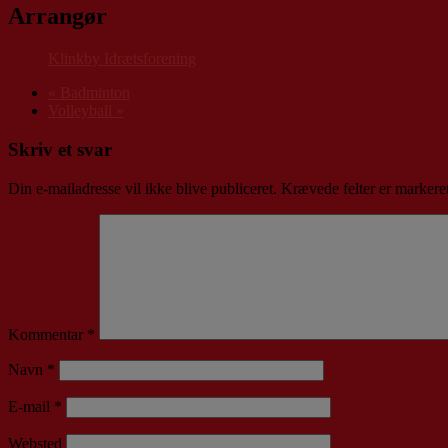
Arrangør
Klinkby Idrætsforening
«
Badminton
Volleyball
»
Skriv et svar
Din e-mailadresse vil ikke blive publiceret.
Krævede felter er marker
Kommentar
*
Navn
*
E-mail
*
Websted