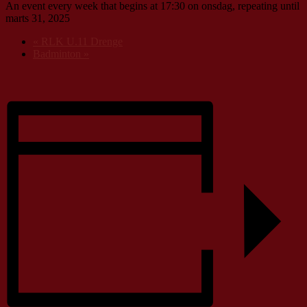
An event every week that begins at 17:30 on onsdag, repeating until
marts 31, 2025
«
RLK U.11 Drenge
Badminton
»