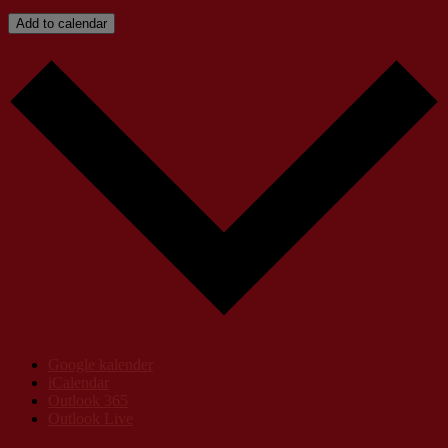
Add to calendar
Google kalender
iCalendar
Outlook 365
Outlook Live