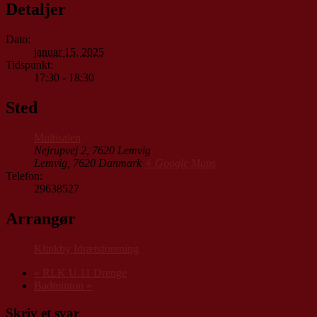
Detaljer
Dato:
januar 15, 2025
Tidspunkt:
17:30 - 18:30
Sted
Multisalen
Nejrupvej 2, 7620 Lemvig
Lemvig
,
7620
Danmark
+ Google Maps
Telefon:
29638527
Arrangør
Klinkby Idrætsforening
«
RLK U.11 Drenge
Badminton
»
Skriv et svar