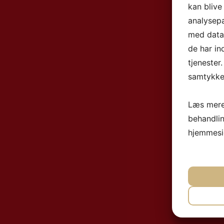
kan blive
analysep
med data,
de har in
tjenester
samtykke 
Læs mere
behandli
hjemmesi
NØ