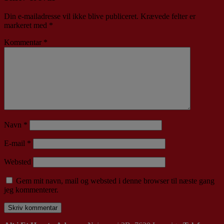
Din e-mailadresse vil ikke blive publiceret.
Krævede felter er
markeret med
*
Kommentar
*
Navn
*
E-mail
*
Websted
Gem mit navn, mail og websted i denne browser til næste gang
jeg kommenterer.