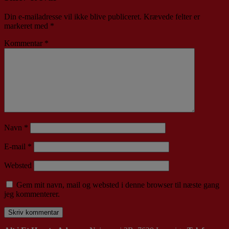
Din e-mailadresse vil ikke blive publiceret.
Krævede felter er
markeret med
*
Kommentar
*
Navn
*
E-mail
*
Websted
Gem mit navn, mail og websted i denne browser til næste gang
jeg kommenterer.