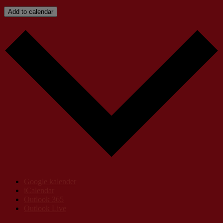
Add to calendar
Google kalender
iCalendar
Outlook 365
Outlook Live