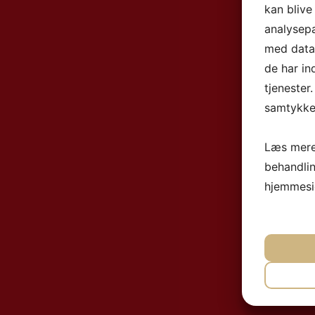
kan blive
analysep
med data,
de har in
tjenester
samtykke 
Læs mere
behandli
hjemmesi
NØ