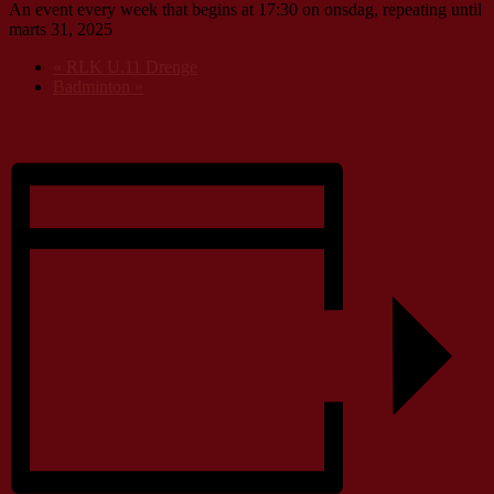
An event every week that begins at 17:30 on onsdag, repeating until
marts 31, 2025
«
RLK U.11 Drenge
Badminton
»