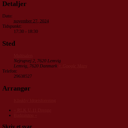
Detaljer
Dato:
november 27, 2024
Tidspunkt:
17:30 - 18:30
Sted
Multisalen
Nejrupvej 2, 7620 Lemvig
Lemvig
,
7620
Danmark
+ Google Maps
Telefon:
29638527
Arrangør
Klinkby Idrætsforening
«
RLK U.11 Drenge
Badminton
»
Skriv et svar