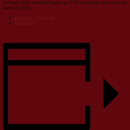
An event every week that begins at 17:30 on onsdag, repeating until
marts 31, 2025
«
Minimix Gymnastik
Badminton
»