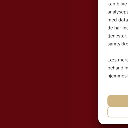
kan blive
analysep
med data,
de har in
tjenester
samtykke 
Læs mere
behandli
hjemmesi
NØ