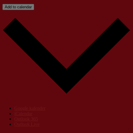
Add to calendar
Google kalender
iCalendar
Outlook 365
Outlook Live