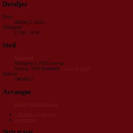
Detaljer
Dato:
oktober 2, 2024
Tidspunkt:
17:30 - 18:30
Sted
Multisalen
Nejrupvej 2, 7620 Lemvig
Lemvig
,
7620
Danmark
+ Google Maps
Telefon:
29638527
Arrangør
Klinkby Idrætsforening
«
Minimix Gymnastik
Badminton
»
Skriv et svar