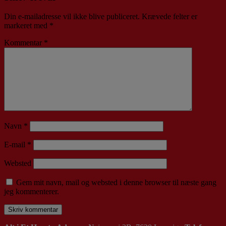
Din e-mailadresse vil ikke blive publiceret.
Krævede felter er
markeret med
*
Kommentar
*
Navn
*
E-mail
*
Websted
Gem mit navn, mail og websted i denne browser til næste gang
jeg kommenterer.