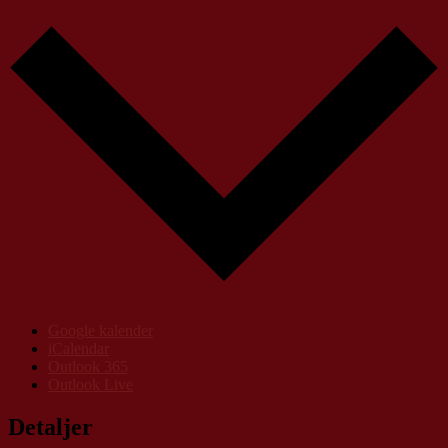
Google kalender
iCalendar
Outlook 365
Outlook Live
Detaljer