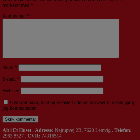
markeret med
*
Kommentar
*
Navn
*
E-mail
*
Websted
Gem mit navn, mail og websted i denne browser til næste gang
jeg kommenterer.
Alt i Et Huset
.
Adresse:
Nejrupvej 2B, 7620 Lemvig .
Telefon:
2963 8527 .
CVR:
74316514