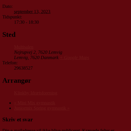
Dato:
september 13, 2023
Tidspunkt:
17:30 - 18:30
Sted
Multisalen
Nejrupvej 2, 7620 Lemvig
Lemvig
,
7620
Danmark
+ Google Maps
Telefon:
29638527
Arrangør
Klinkby Idrætsforening
«
Mini Mix gymnastik
Juniormix Spring gymnastik
»
Skriv et svar
Din e-mailadresse vil ikke blive publiceret.
Krævede felter er