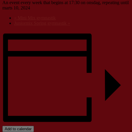
An event every week that begins at 17:30 on onsdag, repeating until
marts 10, 2024
«
Mini Mix gymnastik
Juniormix Spring gymnastik
»
Add to calendar