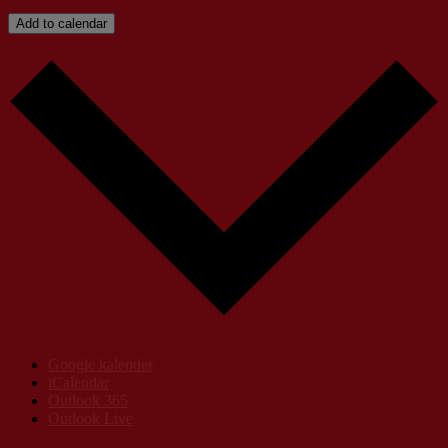
Add to calendar
Google kalender
iCalendar
Outlook 365
Outlook Live