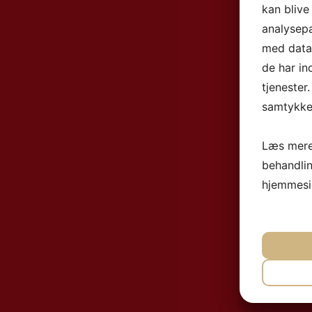
kan blive
analysep
med data,
de har in
tjenester
samtykke 
Læs mere
behandli
hjemmesi
NØ