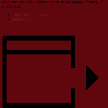
An event every week that begins at 18:45 on onsdag, repeating until
april 1, 2026
«
Juniormix 4 – 8 klasse
Badminton
»