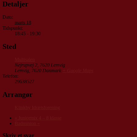
Detaljer
Dato:
marts 18
Tidspunkt:
18:45 - 19:30
Sted
Multisalen
Nejrupvej 2, 7620 Lemvig
Lemvig
,
7620
Danmark
+ Google Maps
Telefon:
29638527
Arrangør
Klinkby Idrætsforening
«
Juniormix 4 – 8 klasse
Badminton
»
Skriv et svar