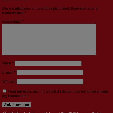
Din e-mailadresse vil ikke blive publiceret.
Krævede felter er
markeret med
*
Kommentar
*
Navn
*
E-mail
*
Websted
Gem mit navn, mail og websted i denne browser til næste gang
jeg kommenterer.