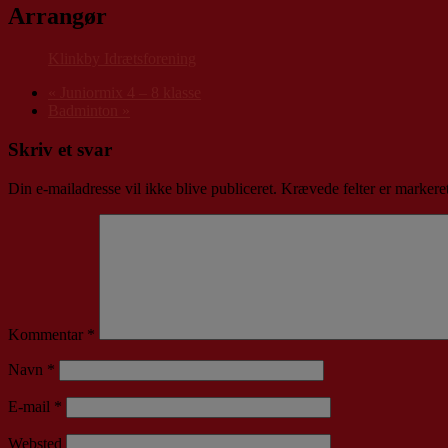
Arrangør
Klinkby Idrætsforening
«
Juniormix 4 – 8 klasse
Badminton
»
Skriv et svar
Din e-mailadresse vil ikke blive publiceret.
Krævede felter er marker
Kommentar
*
Navn
*
E-mail
*
Websted