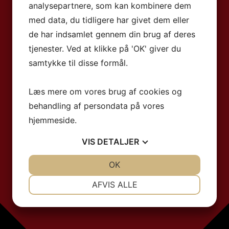
analysepartnere, som kan kombinere dem
med data, du tidligere har givet dem eller
de har indsamlet gennem din brug af deres
tjenester. Ved at klikke på 'OK' giver du
samtykke til disse formål.
Læs mere om vores brug af cookies og
behandling af persondata på vores
hjemmeside.
VIS
DETALJER
JA
NEJ
OK
JA
NEJ
NØDVENDIGE
PRÆFERENCER
AFVIS ALLE
JA
NEJ
JA
NEJ
MARKETING
STATISTIK