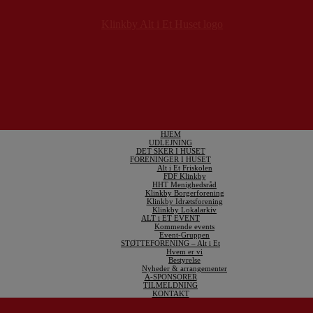
HJEM
UDLEJNING
DET SKER I HUSET
FORENINGER I HUSET
Alt i Et Friskolen
FDF Klinkby
HHT Menighedsråd
Klinkby Borgerforening
Klinkby Idrætsforening
Klinkby Lokalarkiv
ALT i ET EVENT
Kommende events
Event-Gruppen
STØTTEFORENING – Alt i Et
Hvem er vi
Bestyrelse
Nyheder & arrangementer
A-SPONSORER
TILMELDNING
KONTAKT