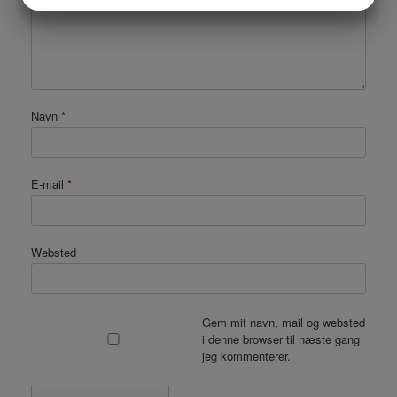
MARKETING
STATISTIK
Navn
*
E-mail
*
Websted
Gem mit navn, mail og websted
i denne browser til næste gang
jeg kommenterer.