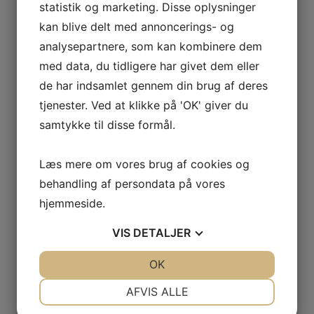
statistik og marketing. Disse oplysninger
Telefon:
kan blive delt med annoncerings- og
29638527
analysepartnere, som kan kombinere dem
med data, du tidligere har givet dem eller
de har indsamlet gennem din brug af deres
Juniormix 4 – 8 klasse
Badminton
tjenester. Ved at klikke på 'OK' giver du
samtykke til disse formål.
Læs mere om vores brug af cookies og
behandling af persondata på vores
Skriv et svar
hjemmeside.
Din e-mailadresse vil ikke blive publiceret.
Krævede felter er markeret med
*
VIS
DETALJER
Kommentar
*
JA
NEJ
OK
JA
NEJ
NØDVENDIGE
PRÆFERENCER
AFVIS ALLE
JA
NEJ
JA
NEJ