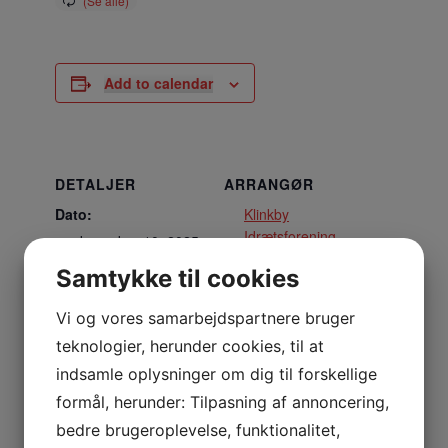
Add to calendar
DETALJER
ARRANGØR
Dato:
Klinkby
Idrætsforening
december 10, 2025
Samtykke til cookies
Tidspunkt:
18:45 - 19:30
Vi og vores samarbejdspartnere bruger
teknologier, herunder cookies, til at
STED
indsamle oplysninger om dig til forskellige
Multisalen
formål, herunder: Tilpasning af annoncering,
Nejrupvej 2, 7620 Lemvig
bedre brugeroplevelse, funktionalitet,
Lemvig
,
7620
Danmark
+ Google Maps