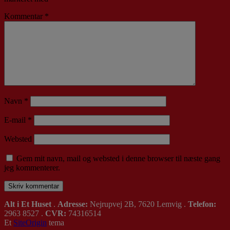
Kommentar
*
Navn
*
E-mail
*
Websted
Gem mit navn, mail og websted i denne browser til næste gang
jeg kommenterer.
Alt i Et Huset
.
Adresse:
Nejrupvej 2B, 7620 Lemvig .
Telefon:
2963 8527 .
CVR:
74316514
Et
SiteOrigin
tema