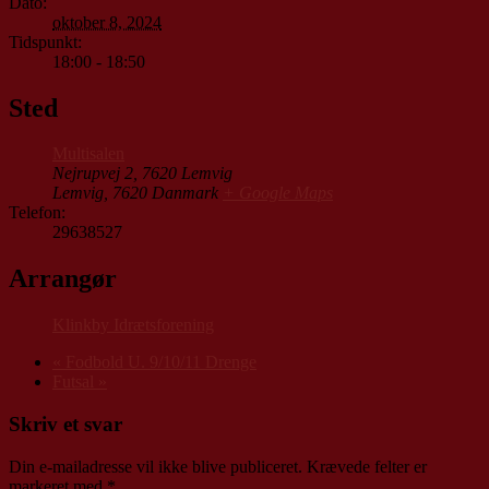
Dato:
oktober 8, 2024
Tidspunkt:
18:00 - 18:50
Sted
Multisalen
Nejrupvej 2, 7620 Lemvig
Lemvig
,
7620
Danmark
+ Google Maps
Telefon:
29638527
Arrangør
Klinkby Idrætsforening
«
Fodbold U. 9/10/11 Drenge
Futsal
»
Skriv et svar
Din e-mailadresse vil ikke blive publiceret.
Krævede felter er
markeret med
*