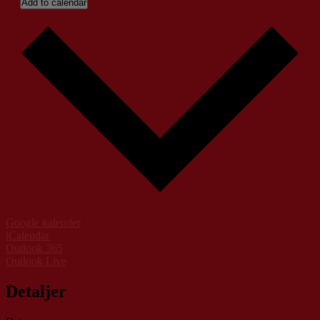
Add to calendar
Google kalender
iCalendar
Outlook 365
Outlook Live
Detaljer