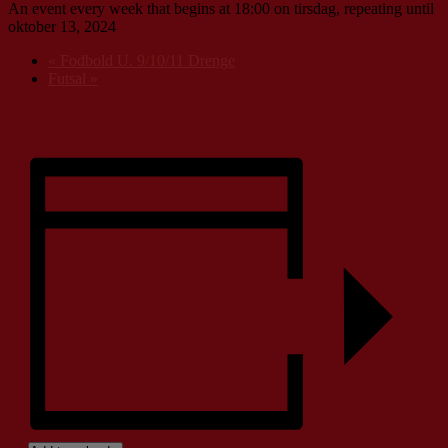
An event every week that begins at 18:00 on tirsdag, repeating until
oktober 13, 2024
«
Fodbold U. 9/10/11 Drenge
Futsal
»