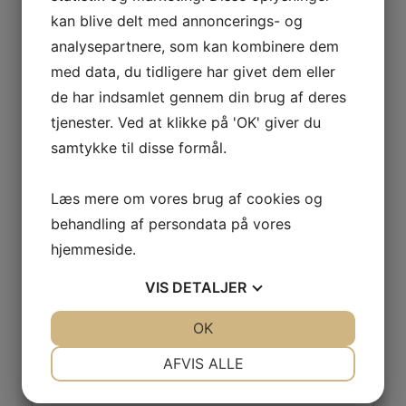
Telefon:
kan blive delt med annoncerings- og
29638527
analysepartnere, som kan kombinere dem
med data, du tidligere har givet dem eller
Sjov, bold og leg
Fredagssjov for voksne
de har indsamlet gennem din brug af deres
tjenester. Ved at klikke på 'OK' giver du
samtykke til disse formål.
Læs mere om vores brug af cookies og
behandling af persondata på vores
Skriv et svar
hjemmeside.
Din e-mailadresse vil ikke blive publiceret.
Krævede felter er markeret med
*
VIS
DETALJER
Kommentar
*
JA
NEJ
OK
JA
NEJ
NØDVENDIGE
PRÆFERENCER
AFVIS ALLE
JA
NEJ
JA
NEJ