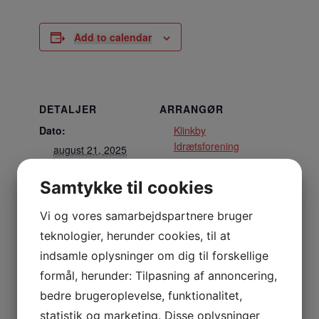
Add to calendar
DETALJER
ARRANGØR
Dato:
Klinkby
Idrætsforening
august 21, 2025
Tidspunkt:
Samtykke til cookies
18:00 - 18:50
Vi og vores samarbejdspartnere bruger
STED
teknologier, herunder cookies, til at
Multisalen
indsamle oplysninger om dig til forskellige
Nejrupvej 2, 7620 Lemvig
formål, herunder: Tilpasning af annoncering,
Lemvig
,
7620
Danmark
+ Google Maps
bedre brugeroplevelse, funktionalitet,
statistik og marketing. Disse oplysninger