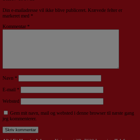
Din e-mailadresse vil ikke blive publiceret.
Krævede felter er
markeret med
*
Kommentar
*
Navn
*
E-mail
*
Websted
Gem mit navn, mail og websted i denne browser til næste gang
jeg kommenterer.