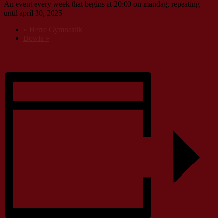
An event every week that begins at 20:00 on mandag, repeating
until april 30, 2025
«
Herre Gymnastik
Bowls
»