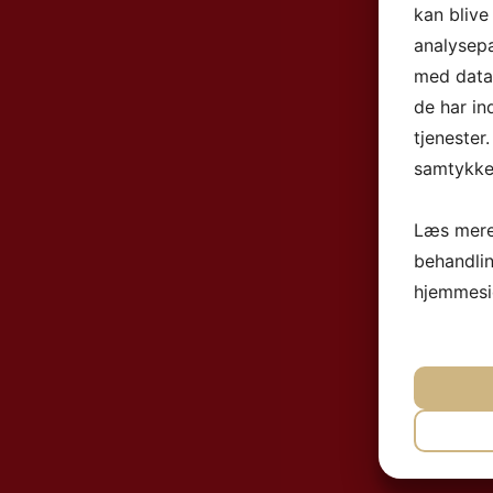
kan blive
analysep
med data,
de har in
tjenester
samtykke 
Læs mere
behandli
hjemmesi
NØ