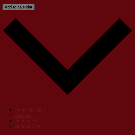
Add to calendar
Google kalender
iCalendar
Outlook 365
Outlook Live