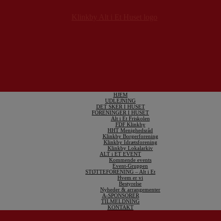
HJEM
UDLEJNING
DET SKER I HUSET
FORENINGER I HUSET
Alt i Et Friskolen
FDF Klinkby
HHT Menighedsråd
Klinkby Borgerforening
Klinkby Idrætsforening
Klinkby Lokalarkiv
ALT i ET EVENT
Kommende events
Event-Gruppen
STØTTEFORENING – Alt i Et
Hvem er vi
Bestyrelse
Nyheder & arrangementer
A-SPONSORER
TILMELDNING
KONTAKT