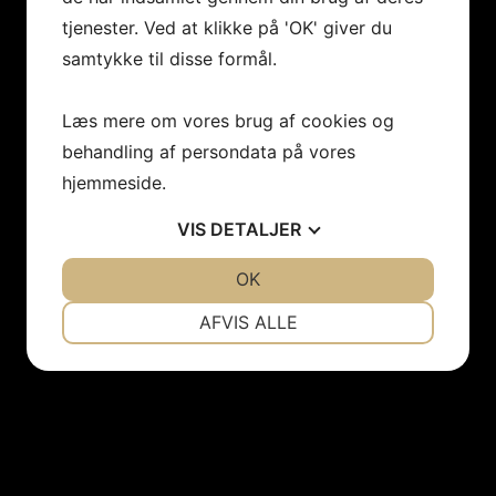
tjenester. Ved at klikke på 'OK' giver du
samtykke til disse formål.
Læs mere om vores brug af cookies og
behandling af persondata på vores
hjemmeside.
VIS
DETALJER
JA
NEJ
OK
JA
NEJ
NØDVENDIGE
PRÆFERENCER
AFVIS ALLE
JA
NEJ
JA
NEJ
MARKETING
STATISTIK