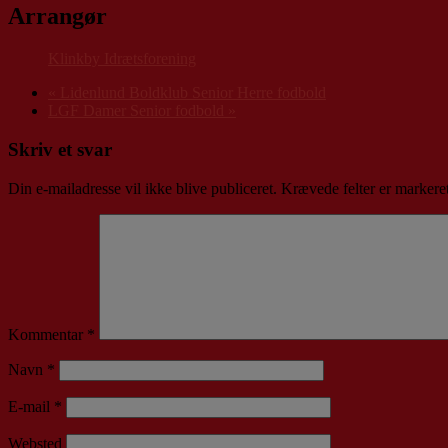
Arrangør
Klinkby Idrætsforening
«
Lidenlund Boldklub Senior Herre fodbold
LGF Damer Senior fodbold
»
Skriv et svar
Din e-mailadresse vil ikke blive publiceret.
Krævede felter er marker
Kommentar
*
Navn
*
E-mail
*
Websted