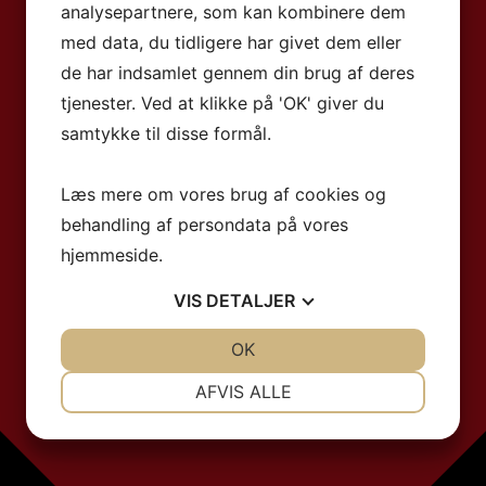
analysepartnere, som kan kombinere dem
med data, du tidligere har givet dem eller
de har indsamlet gennem din brug af deres
tjenester. Ved at klikke på 'OK' giver du
samtykke til disse formål.
Læs mere om vores brug af cookies og
behandling af persondata på vores
hjemmeside.
VIS
DETALJER
JA
NEJ
OK
JA
NEJ
NØDVENDIGE
PRÆFERENCER
AFVIS ALLE
JA
NEJ
JA
NEJ
MARKETING
STATISTIK