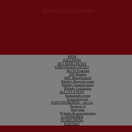
HJEM
UDLEJNING
DET SKER I HUSET
FORENINGER I HUSET
Alt i Et Friskolen
FDF Klinkby
HHT Menighedsråd
Klinkby Borgerforening
Klinkby Idrætsforening
Klinkby Lokalarkiv
ALT i ET EVENT
Kommende events
Event-Gruppen
STØTTEFORENING – Alt i Et
Hvem er vi
Bestyrelse
Nyheder & arrangementer
A-SPONSORER
TILMELDNING
KONTAKT