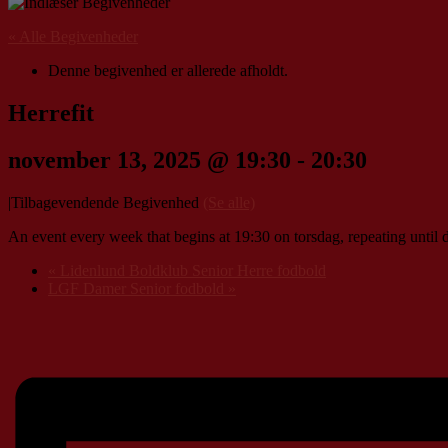
« Alle Begivenheder
Denne begivenhed er allerede afholdt.
Herrefit
november 13, 2025 @ 19:30
-
20:30
|
Tilbagevendende Begivenhed
(Se alle)
An event every week that begins at 19:30 on torsdag, repeating until
«
Lidenlund Boldklub Senior Herre fodbold
LGF Damer Senior fodbold
»