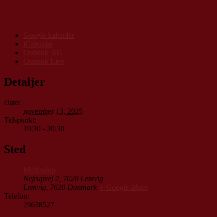
Google kalender
iCalendar
Outlook 365
Outlook Live
Detaljer
Dato:
november 13, 2025
Tidspunkt:
19:30 - 20:30
Sted
Multisalen
Nejrupvej 2, 7620 Lemvig
Lemvig
,
7620
Danmark
+ Google Maps
Telefon:
29638527