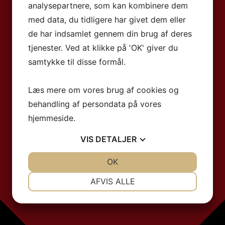
analysepartnere, som kan kombinere dem
med data, du tidligere har givet dem eller
de har indsamlet gennem din brug af deres
tjenester. Ved at klikke på 'OK' giver du
samtykke til disse formål.
Læs mere om vores brug af cookies og
behandling af persondata på vores
hjemmeside.
VIS
DETALJER
JA
NEJ
OK
JA
NEJ
NØDVENDIGE
PRÆFERENCER
AFVIS ALLE
JA
NEJ
JA
NEJ
MARKETING
STATISTIK