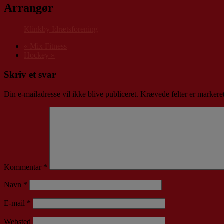
Arrangør
Klinkby Idrætsforening
«
Mix Fitness
Hockey
»
Skriv et svar
Din e-mailadresse vil ikke blive publiceret.
Krævede felter er marker
Kommentar
*
Navn
*
E-mail
*
Websted