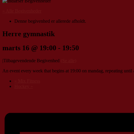
« Alle Begivenheder
Denne begivenhed er allerede afholdt.
Herre gymnastik
marts 16 @ 19:00
-
19:50
|
Tilbagevendende Begivenhed
(Se alle)
An event every week that begins at 19:00 on mandag, repeating until 
«
Mix Fitness
Hockey
»