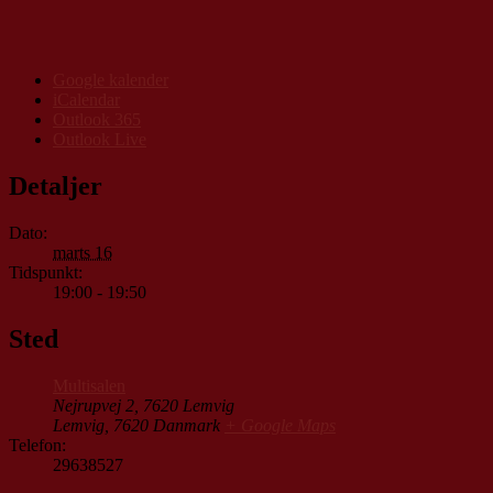
Google kalender
iCalendar
Outlook 365
Outlook Live
Detaljer
Dato:
marts 16
Tidspunkt:
19:00 - 19:50
Sted
Multisalen
Nejrupvej 2, 7620 Lemvig
Lemvig
,
7620
Danmark
+ Google Maps
Telefon:
29638527