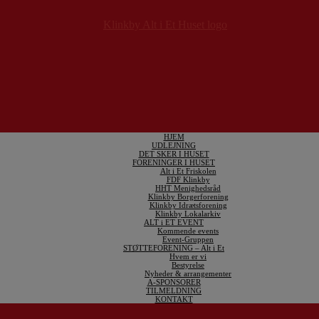
HJEM
UDLEJNING
DET SKER I HUSET
FORENINGER I HUSET
Alt i Et Friskolen
FDF Klinkby
HHT Menighedsråd
Klinkby Borgerforening
Klinkby Idrætsforening
Klinkby Lokalarkiv
ALT i ET EVENT
Kommende events
Event-Gruppen
STØTTEFORENING – Alt i Et
Hvem er vi
Bestyrelse
Nyheder & arrangementer
A-SPONSORER
TILMELDNING
KONTAKT