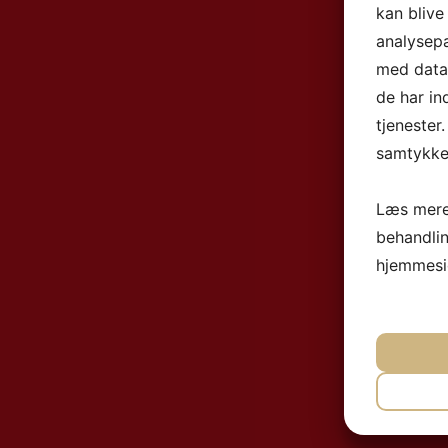
kan blive
analysep
med data,
de har in
tjenester
samtykke 
Læs mere
behandli
hjemmesi
NØ