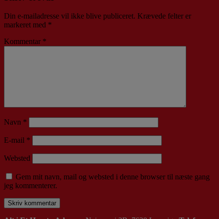
Din e-mailadresse vil ikke blive publiceret.
Krævede felter er
markeret med
*
Kommentar
*
Navn
*
E-mail
*
Websted
Gem mit navn, mail og websted i denne browser til næste gang
jeg kommenterer.