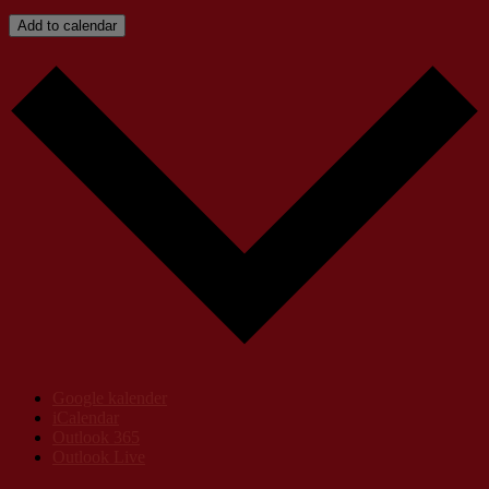
Add to calendar
Google kalender
iCalendar
Outlook 365
Outlook Live