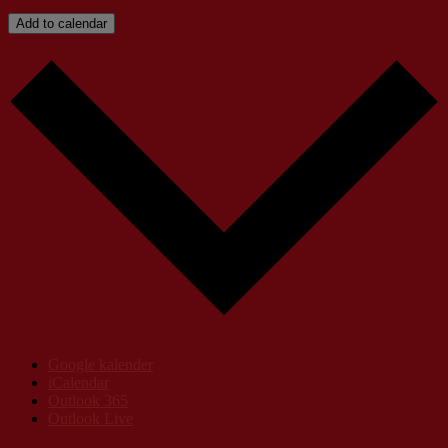
Add to calendar
Google kalender
iCalendar
Outlook 365
Outlook Live