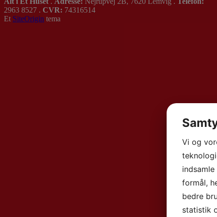
Alt i Et Huset
.
Adresse:
Nejrupvej 2B, 7620 Lemvig .
Telefon:
2963 8527 .
CVR:
74316514
Et
SiteOrigin
tema
Samty
Vi og vo
teknologi
indsamle 
formål, h
bedre bru
statistik