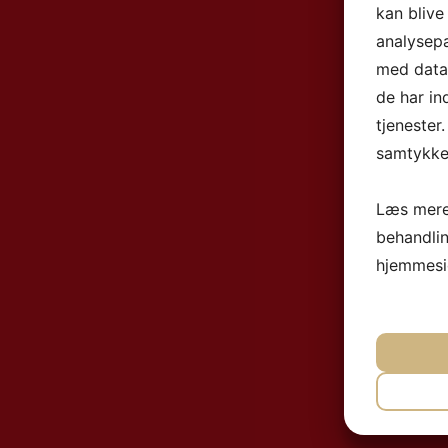
kan blive
analysep
med data,
de har in
tjenester
samtykke 
Læs mere
behandli
hjemmesi
NØ