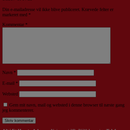
Din e-mailadresse vil ikke blive publiceret.
Krævede felter er
markeret med
*
Kommentar
*
Navn
*
E-mail
*
Websted
Gem mit navn, mail og websted i denne browser til næste gang
jeg kommenterer.