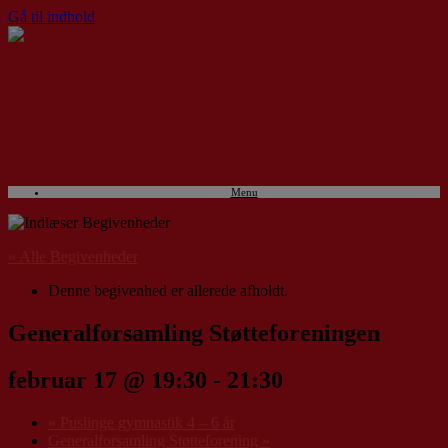
Gå til indhold
Menu
« Alle Begivenheder
Denne begivenhed er allerede afholdt.
Generalforsamling Støtteforeningen
februar 17 @ 19:30
-
21:30
«
Puslinge gymnastik 4 – 6 år
Generalforsamling Støtteforening
»