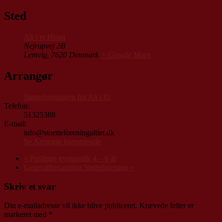
Sted
Alt i et Huset
Nejrupvej 2B
Lemvig
,
7620
Denmark
+ Google Maps
Arrangør
Støtteforeningen for Alt i Et
Telefon:
51325388
E-mail:
info@stoetteforeningaltiet.dk
Se Arrangør hjemmeside
«
Puslinge gymnastik 4 – 6 år
Generalforsamling Støtteforening
»
Skriv et svar
Din e-mailadresse vil ikke blive publiceret.
Krævede felter er
markeret med
*