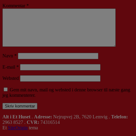
Kommentar
*
Navn
*
E-mail
*
Websted
Gem mit navn, mail og websted i denne browser til næste gang
jeg kommenterer.
Alt i Et Huset
.
Adresse:
Nejrupvej 2B, 7620 Lemvig .
Telefon:
2963 8527 .
CVR:
74316514
Et
SiteOrigin
tema