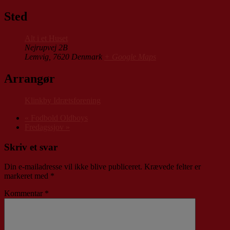
Sted
Alt i et Huset
Nejrupvej 2B
Lemvig
,
7620
Denmark
+ Google Maps
Arrangør
Klinkby Idrætsforening
«
Fodbold Oldboys
Fredagssjov
»
Skriv et svar
Din e-mailadresse vil ikke blive publiceret.
Krævede felter er
markeret med
*
Kommentar
*