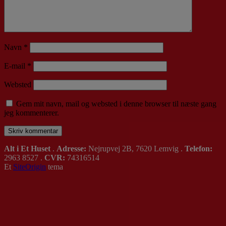
Navn
*
E-mail
*
Websted
Gem mit navn, mail og websted i denne browser til næste gang
jeg kommenterer.
Alt i Et Huset
.
Adresse:
Nejrupvej 2B, 7620 Lemvig .
Telefon:
2963 8527 .
CVR:
74316514
Et
SiteOrigin
tema