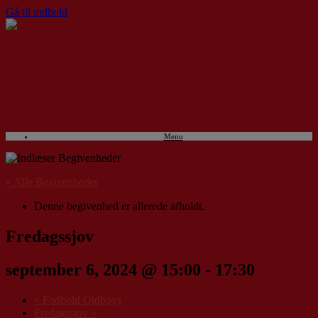
Gå til indhold
Menu
« Alle Begivenheder
Denne begivenhed er allerede afholdt.
Fredagssjov
september 6, 2024 @ 15:00
-
17:30
«
Fodbold Oldboys
Fredagssjov
»