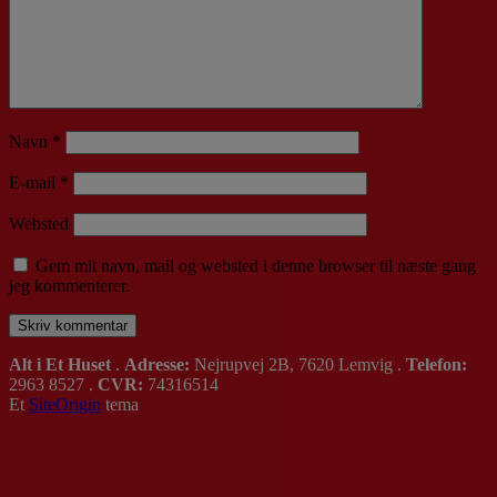
Navn
*
E-mail
*
Websted
Gem mit navn, mail og websted i denne browser til næste gang
jeg kommenterer.
Alt i Et Huset
.
Adresse:
Nejrupvej 2B, 7620 Lemvig .
Telefon:
2963 8527 .
CVR:
74316514
Et
SiteOrigin
tema