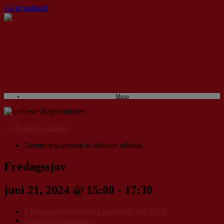
Gå til indhold
Menu
« Alle Begivenheder
Denne begivenhed er allerede afholdt.
Fredagssjov
juni 21, 2024 @ 15:00
-
17:30
«
Europaparlamentsvalg søndag 9. juni 2024.
Menighedsrådsmøde
»