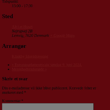
Tidspunkt:
15:00 - 17:30
Sted
Alt i et Huset
Nejrupvej 2B
Lemvig
,
7620
Denmark
+ Google Maps
Arrangør
Klinkby Idrætsforening
«
Europaparlamentsvalg søndag 9. juni 2024.
Menighedsrådsmøde
»
Skriv et svar
Din e-mailadresse vil ikke blive publiceret.
Krævede felter er
markeret med
*
Kommentar
*