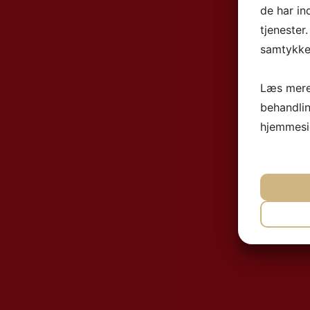
de har in
tjenester
samtykke 
Læs mere
behandli
hjemmesi
NØ
MA