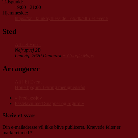
Tidspunkt:
19:00 - 21:00
Hjemmeside:
https://xn--klinkbyfllesside-1ob.dk/alt-i-et-event/
Sted
Alt i et Huset
Nejrupvej 2B
Lemvig
,
7620
Denmark
+ Google Maps
Arrangører
Alt i Et Event
Houe-hygum-Tørring menighedsråd
«
Fredagssjov
Fastelavn med Snapper og Sigurd
»
Skriv et svar
Din e-mailadresse vil ikke blive publiceret.
Krævede felter er
markeret med
*