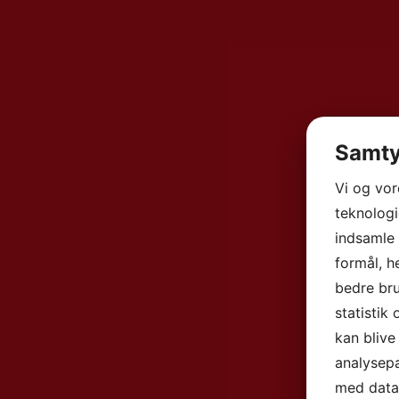
Samty
Vi og vo
teknologi
indsamle 
formål, h
bedre bru
statistik
kan blive
analysep
med data,