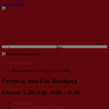
Gå til indhold
Menu
« Alle Begivenheder
Denne begivenhed er allerede afholdt.
Foredrag med Kim Blæsbjerg
februar 5, 2024 @ 19:00
-
21:00
«
Fredagssjov
Fastelavn med Snapper og Sigurd
»