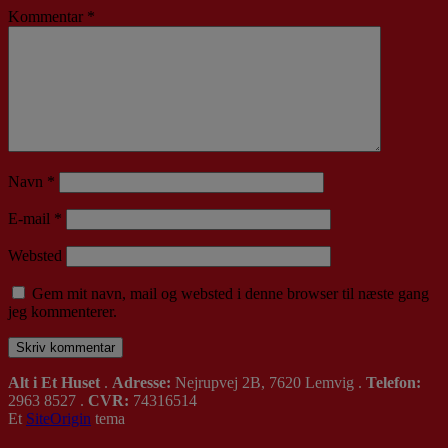
Kommentar
*
Navn
*
E-mail
*
Websted
Gem mit navn, mail og websted i denne browser til næste gang
jeg kommenterer.
Alt i Et Huset
.
Adresse:
Nejrupvej 2B, 7620 Lemvig .
Telefon:
2963 8527 .
CVR:
74316514
Et
SiteOrigin
tema