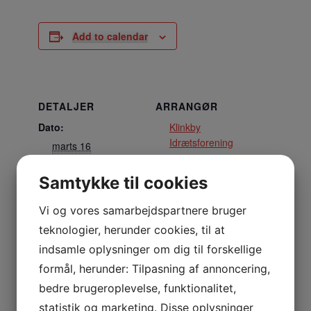
Add to calendar
DETALJER
ARRANGØR
Dato:
Klinkby
Idrætsforening
marts 16
Tidspunkt:
Samtykke til cookies
17:00 - 17:45
Vi og vores samarbejdspartnere bruger
STED
teknologier, herunder cookies, til at
Multisalen
indsamle oplysninger om dig til forskellige
Nejrupvej 2, 7620 Lemvig
formål, herunder: Tilpasning af annoncering,
Lemvig
,
7620
Danmark
+ Google Maps
bedre brugeroplevelse, funktionalitet,
statistik og marketing. Disse oplysninger