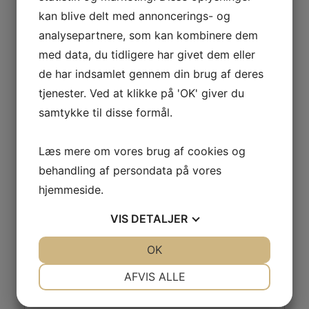
Telefon:
kan blive delt med annoncerings- og
29638527
analysepartnere, som kan kombinere dem
med data, du tidligere har givet dem eller
Fodbold U.8 drenge LGF
Badminton
de har indsamlet gennem din brug af deres
tjenester. Ved at klikke på 'OK' giver du
samtykke til disse formål.
Læs mere om vores brug af cookies og
behandling af persondata på vores
Skriv et svar
hjemmeside.
Din e-mailadresse vil ikke blive publiceret.
Krævede felter er markeret med
*
VIS
DETALJER
Kommentar
*
JA
NEJ
OK
JA
NEJ
NØDVENDIGE
PRÆFERENCER
AFVIS ALLE
JA
NEJ
JA
NEJ