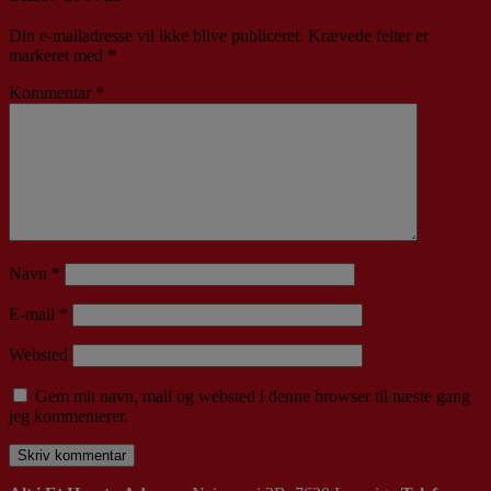
Din e-mailadresse vil ikke blive publiceret.
Krævede felter er
markeret med
*
Kommentar
*
Navn
*
E-mail
*
Websted
Gem mit navn, mail og websted i denne browser til næste gang
jeg kommenterer.