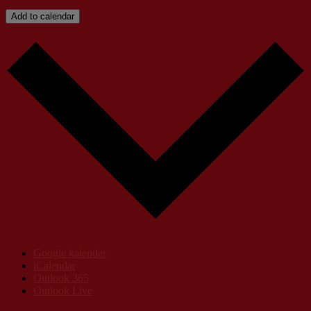
Add to calendar
Google kalender
iCalendar
Outlook 365
Outlook Live