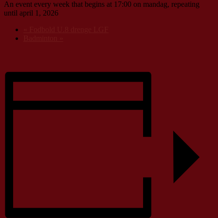
An event every week that begins at 17:00 on mandag, repeating
until april 1, 2026
«
Fodbold U.8 drenge LGF
Badminton
»