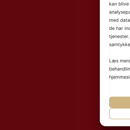
kan blive
analysep
med data,
de har in
tjenester
samtykke 
Læs mere
behandli
hjemmesi
NØ