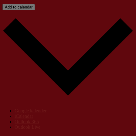
Add to calendar
Google kalender
iCalendar
Outlook 365
Outlook Live