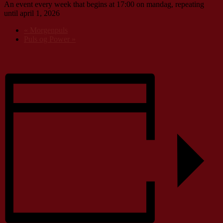
An event every week that begins at 17:00 on mandag, repeating
until april 1, 2026
«
Morgenpuls
Puls og Power
»