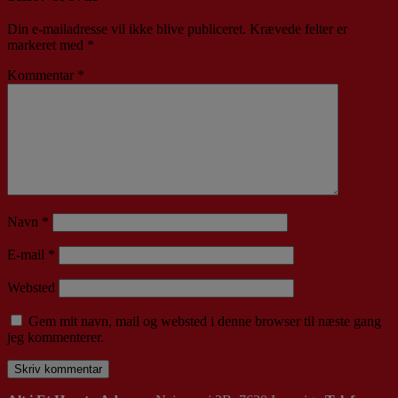
Din e-mailadresse vil ikke blive publiceret.
Krævede felter er
markeret med
*
Kommentar
*
Navn
*
E-mail
*
Websted
Gem mit navn, mail og websted i denne browser til næste gang
jeg kommenterer.