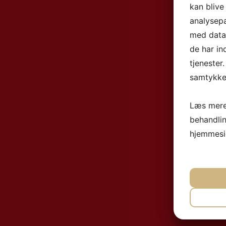
kan blive
analysep
med data,
de har in
tjenester
samtykke 
Læs mere
behandli
hjemmesi
NØ