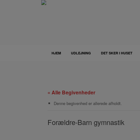
Gå
til
indhold
HJEM
UDLEJNING
DET SKER I HUSET
« Alle Begivenheder
Denne begivenhed er allerede afholdt.
Forældre-Barn gymnastik