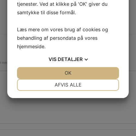
tjenester. Ved at klikke på 'OK' giver du
samtykke til disse formål.
Læs mere om vores brug af cookies og
behandling af persondata på vores
hjemmeside.
VIS
DETALJER
et med
*
JA
NEJ
OK
JA
NEJ
NØDVENDIGE
PRÆFERENCER
AFVIS ALLE
JA
NEJ
JA
NEJ
MARKETING
STATISTIK