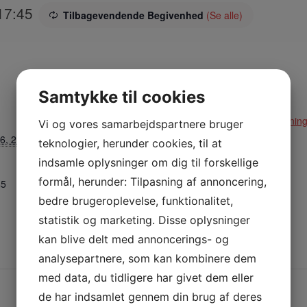
17:45
Tilbagevendende Begivenhed
(Se alle)
Samtykke til cookies
STED
ARRANGØR
Multisalen
Klinkby Idrætsforenin
Vi og vores samarbejdspartnere bruger
6, 2024
teknologier, herunder cookies, til at
Nejrupvej 2, 7620
Lemvig
indsamle oplysninger om dig til forskellige
Lemvig
,
7620
Danmark
formål, herunder: Tilpasning af annoncering,
45
+ Google Maps
bedre brugeroplevelse, funktionalitet,
statistik og marketing. Disse oplysninger
Telefon:
kan blive delt med annoncerings- og
29638527
analysepartnere, som kan kombinere dem
med data, du tidligere har givet dem eller
de har indsamlet gennem din brug af deres