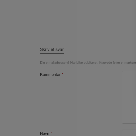
Skriv et svar
Din e-mailadresse vil ikke blive publiceret.
Krævede felter er marker
Kommentar
*
Navn
*