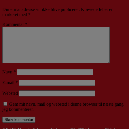
Din e-mailadresse vil ikke blive publiceret.
Krævede felter er
markeret med
*
Kommentar
*
Navn
*
E-mail
*
Websted
Gem mit navn, mail og websted i denne browser til næste gang
jeg kommenterer.