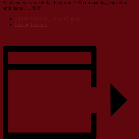
An event every week that begins at 17:00 on mandag, repeating
until marts 31, 2025
«
LGF Fodbold U. 9 og 10 piger
Puls og Power
»