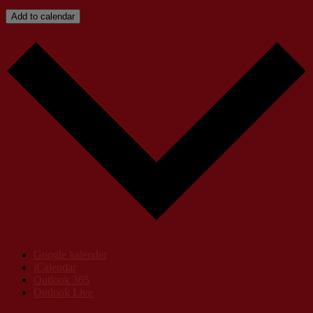
Add to calendar
Google kalender
iCalendar
Outlook 365
Outlook Live