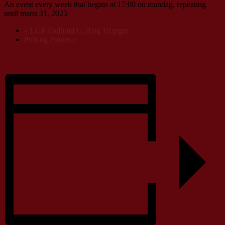
An event every week that begins at 17:00 on mandag, repeating
until marts 31, 2025
«
LGF Fodbold U. 9 og 10 piger
Puls og Power
»