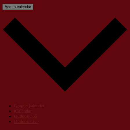
Add to calendar
Google kalender
iCalendar
Outlook 365
Outlook Live