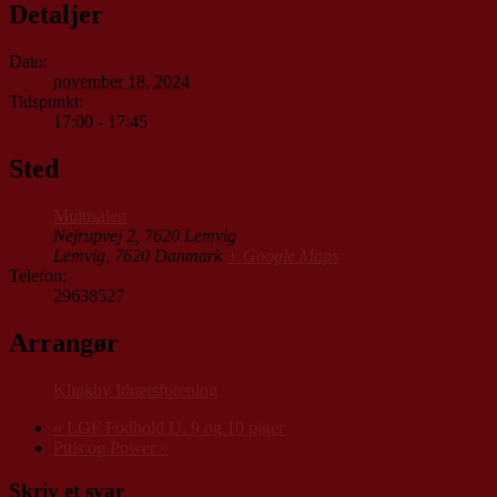
Detaljer
Dato:
november 18, 2024
Tidspunkt:
17:00 - 17:45
Sted
Multisalen
Nejrupvej 2, 7620 Lemvig
Lemvig
,
7620
Danmark
+ Google Maps
Telefon:
29638527
Arrangør
Klinkby Idrætsforening
«
LGF Fodbold U. 9 og 10 piger
Puls og Power
»
Skriv et svar