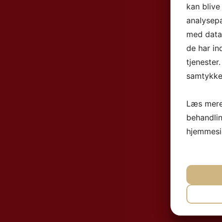
kan blive
analysep
med data,
de har in
tjenester
samtykke 
Læs mere
behandli
hjemmesi
NØ