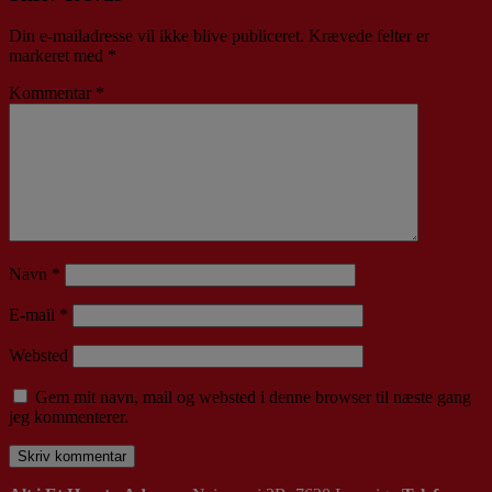
Din e-mailadresse vil ikke blive publiceret.
Krævede felter er
markeret med
*
Kommentar
*
Navn
*
E-mail
*
Websted
Gem mit navn, mail og websted i denne browser til næste gang
jeg kommenterer.