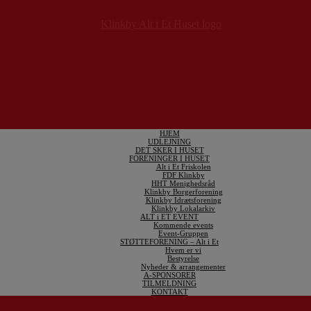
HJEM
UDLEJNING
DET SKER I HUSET
FORENINGER I HUSET
Alt i Et Friskolen
FDF Klinkby
HHT Menighedsråd
Klinkby Borgerforening
Klinkby Idrætsforening
Klinkby Lokalarkiv
ALT i ET EVENT
Kommende events
Event-Gruppen
STØTTEFORENING – Alt i Et
Hvem er vi
Bestyrelse
Nyheder & arrangementer
A-SPONSORER
TILMELDNING
KONTAKT