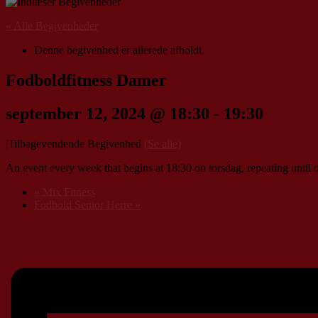
« Alle Begivenheder
Denne begivenhed er allerede afholdt.
Fodboldfitness Damer
september 12, 2024 @ 18:30
-
19:30
|
Tilbagevendende Begivenhed
(Se alle)
An event every week that begins at 18:30 on torsdag, repeating until 
«
Mix Fitness
Fodbold Senior Herre
»