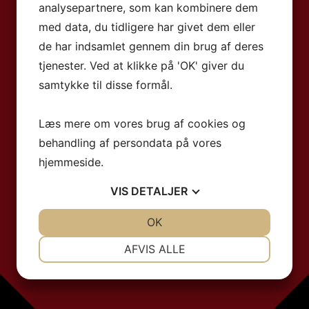
analysepartnere, som kan kombinere dem
med data, du tidligere har givet dem eller
de har indsamlet gennem din brug af deres
tjenester. Ved at klikke på 'OK' giver du
samtykke til disse formål.
Læs mere om vores brug af cookies og
behandling af persondata på vores
hjemmeside.
VIS
DETALJER
JA
NEJ
OK
JA
NEJ
NØDVENDIGE
PRÆFERENCER
AFVIS ALLE
JA
NEJ
JA
NEJ
MARKETING
STATISTIK