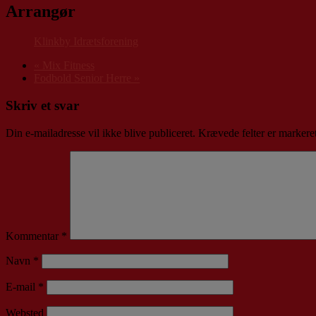
Arrangør
Klinkby Idrætsforening
«
Mix Fitness
Fodbold Senior Herre
»
Skriv et svar
Din e-mailadresse vil ikke blive publiceret.
Krævede felter er marker
Kommentar
*
Navn
*
E-mail
*
Websted