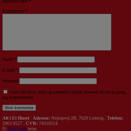
markeret med
*
Kommentar
*
Navn
*
E-mail
*
Websted
Gem mit navn, mail og websted i denne browser til næste gang
jeg kommenterer.
Alt i Et Huset
.
Adresse:
Nejrupvej 2B, 7620 Lemvig .
Telefon:
2963 8527 .
CVR:
74316514
Et
SiteOrigin
tema