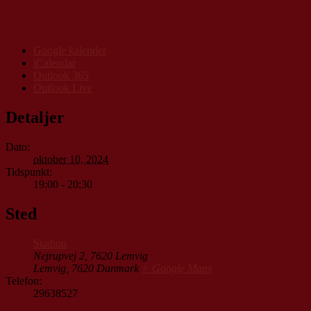
Google kalender
iCalendar
Outlook 365
Outlook Live
Detaljer
Dato:
oktober 10, 2024
Tidspunkt:
19:00 - 20:30
Sted
Stadion
Nejrupvej 2, 7620 Lemvig
Lemvig
,
7620
Danmark
+ Google Maps
Telefon:
29638527