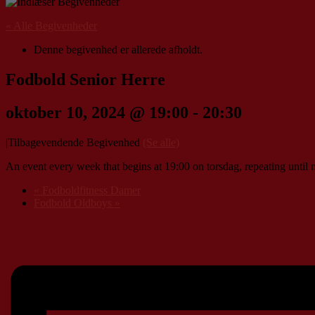
« Alle Begivenheder
Denne begivenhed er allerede afholdt.
Fodbold Senior Herre
oktober 10, 2024 @ 19:00
-
20:30
|
Tilbagevendende Begivenhed
(Se alle)
An event every week that begins at 19:00 on torsdag, repeating until
«
Fodboldfitness Damer
Fodbold Oldboys
»