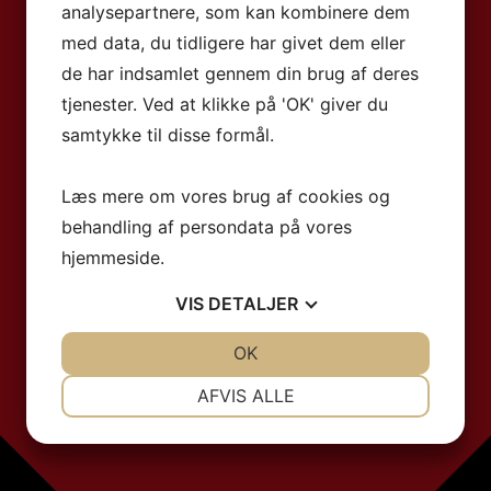
analysepartnere, som kan kombinere dem
med data, du tidligere har givet dem eller
de har indsamlet gennem din brug af deres
tjenester. Ved at klikke på 'OK' giver du
samtykke til disse formål.
Læs mere om vores brug af cookies og
behandling af persondata på vores
hjemmeside.
VIS
DETALJER
JA
NEJ
OK
JA
NEJ
NØDVENDIGE
PRÆFERENCER
AFVIS ALLE
JA
NEJ
JA
NEJ
MARKETING
STATISTIK