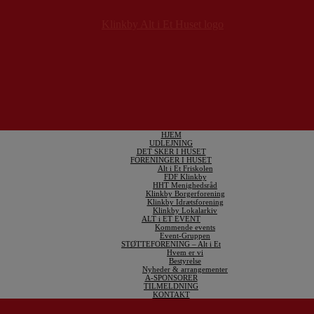
HJEM
UDLEJNING
DET SKER I HUSET
FORENINGER I HUSET
Alt i Et Friskolen
FDF Klinkby
HHT Menighedsråd
Klinkby Borgerforening
Klinkby Idrætsforening
Klinkby Lokalarkiv
ALT i ET EVENT
Kommende events
Event-Gruppen
STØTTEFORENING – Alt i Et
Hvem er vi
Bestyrelse
Nyheder & arrangementer
A-SPONSORER
TILMELDNING
KONTAKT