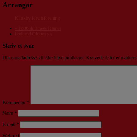
Arrangør
Klinkby Idrætsforening
«
Fodboldfitness Damer
Fodbold Oldboys
»
Skriv et svar
Din e-mailadresse vil ikke blive publiceret.
Krævede felter er marker
Kommentar
*
Navn
*
E-mail
*
Websted