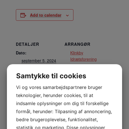
Add to calendar
DETALJER
ARRANGØR
Dato:
Klinkby
Idrætsforening
september 5, 2024
Tidspunkt:
Samtykke til cookies
19:00 - 20:30
Vi og vores samarbejdspartnere bruger
STED
teknologier, herunder cookies, til at
Stadion
indsamle oplysninger om dig til forskellige
Nejrupvej 2, 7620 Lemvig
formål, herunder: Tilpasning af annoncering,
Lemvig
,
7620
Danmark
+ Google Maps
bedre brugeroplevelse, funktionalitet,
statistik og marketing. Disse oplysninger