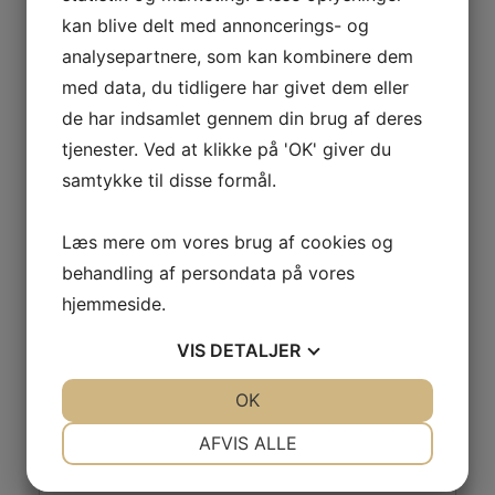
Telefon:
kan blive delt med annoncerings- og
29638527
analysepartnere, som kan kombinere dem
med data, du tidligere har givet dem eller
Fodbold Senior Herre
Fredagssjov
de har indsamlet gennem din brug af deres
tjenester. Ved at klikke på 'OK' giver du
samtykke til disse formål.
Læs mere om vores brug af cookies og
behandling af persondata på vores
Skriv et svar
hjemmeside.
Din e-mailadresse vil ikke blive publiceret.
Krævede felter er markeret med
*
VIS
DETALJER
Kommentar
*
JA
NEJ
OK
JA
NEJ
NØDVENDIGE
PRÆFERENCER
AFVIS ALLE
JA
NEJ
JA
NEJ