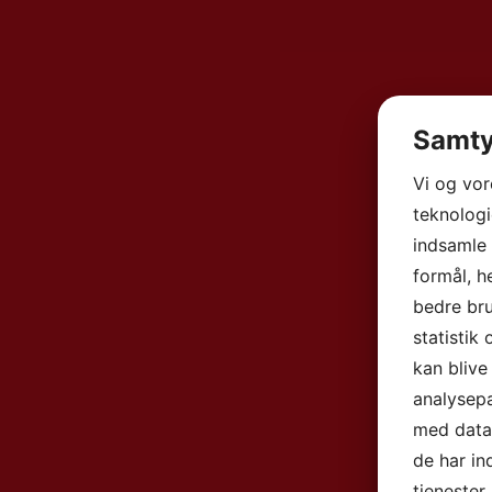
Samty
Vi og vo
teknologi
indsamle 
formål, h
bedre bru
statistik
kan blive
analysep
med data,
de har in
tjenester