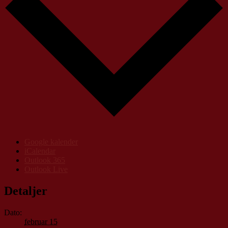
Google kalender
iCalendar
Outlook 365
Outlook Live
Detaljer
Dato:
februar 15