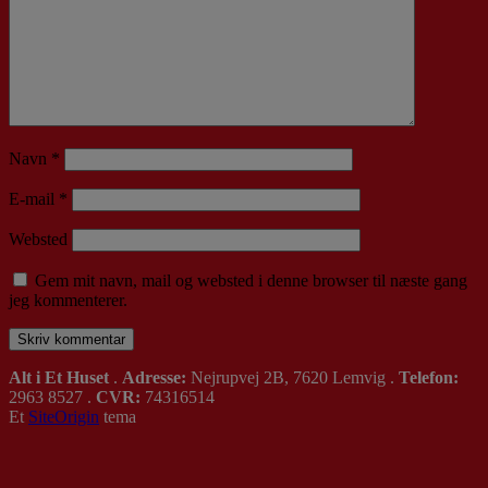
Navn
*
E-mail
*
Websted
Gem mit navn, mail og websted i denne browser til næste gang
jeg kommenterer.
Alt i Et Huset
.
Adresse:
Nejrupvej 2B, 7620 Lemvig .
Telefon:
2963 8527 .
CVR:
74316514
Et
SiteOrigin
tema