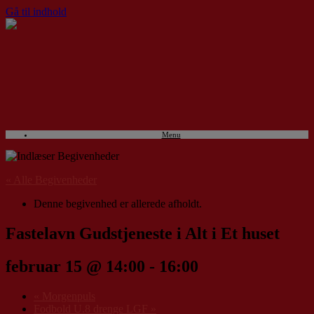
Gå til indhold
Menu
« Alle Begivenheder
Denne begivenhed er allerede afholdt.
Fastelavn Gudstjeneste i Alt i Et huset
februar 15 @ 14:00
-
16:00
«
Morgenpuls
Fodbold U.8 drenge LGF
»