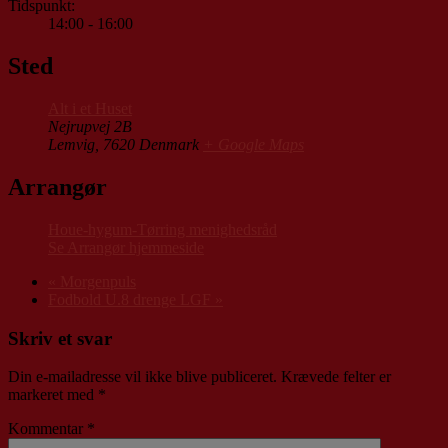
Tidspunkt:
14:00 - 16:00
Sted
Alt i et Huset
Nejrupvej 2B
Lemvig
,
7620
Denmark
+ Google Maps
Arrangør
Houe-hygum-Tørring menighedsråd
Se Arrangør hjemmeside
«
Morgenpuls
Fodbold U.8 drenge LGF
»
Skriv et svar
Din e-mailadresse vil ikke blive publiceret.
Krævede felter er
markeret med
*
Kommentar
*