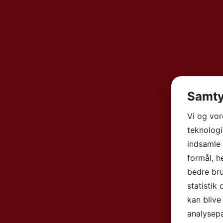
Samty
Vi og vo
teknologi
indsamle 
formål, h
bedre bru
statistik
kan blive
analysep