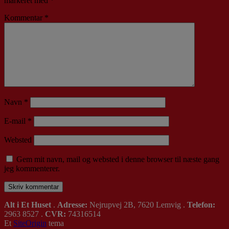
markeret med
*
Kommentar
*
Navn
*
E-mail
*
Websted
Gem mit navn, mail og websted i denne browser til næste gang
jeg kommenterer.
Alt i Et Huset
.
Adresse:
Nejrupvej 2B, 7620 Lemvig .
Telefon:
2963 8527 .
CVR:
74316514
Et
SiteOrigin
tema