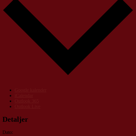
Google kalender
iCalendar
Outlook 365
Outlook Live
Detaljer
Dato: