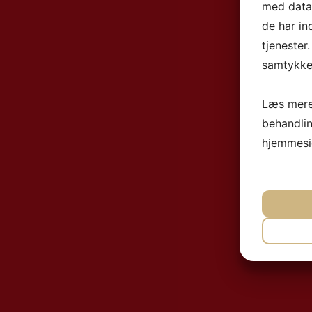
med data,
de har in
tjenester
samtykke 
Læs mere
behandli
hjemmesi
NØ
MA