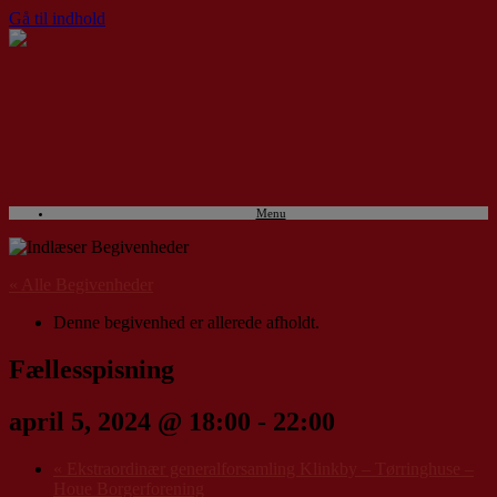
Gå til indhold
Menu
« Alle Begivenheder
Denne begivenhed er allerede afholdt.
Fællesspisning
april 5, 2024 @ 18:00
-
22:00
«
Ekstraordinær generalforsamling Klinkby – Tørringhuse –
Houe Borgerforening