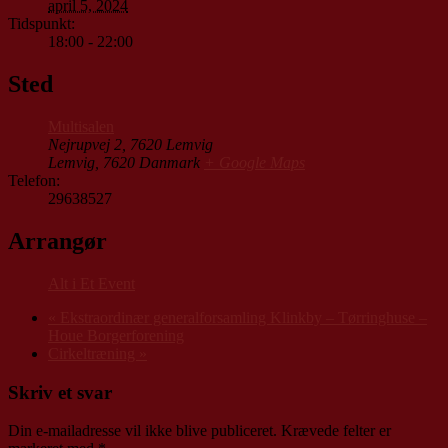
april 5, 2024
Tidspunkt:
18:00 - 22:00
Sted
Multisalen
Nejrupvej 2, 7620 Lemvig
Lemvig
,
7620
Danmark
+ Google Maps
Telefon:
29638527
Arrangør
Alt i Et Event
«
Ekstraordinær generalforsamling Klinkby – Tørringhuse –
Houe Borgerforening
Cirkeltræning
»
Skriv et svar
Din e-mailadresse vil ikke blive publiceret.
Krævede felter er