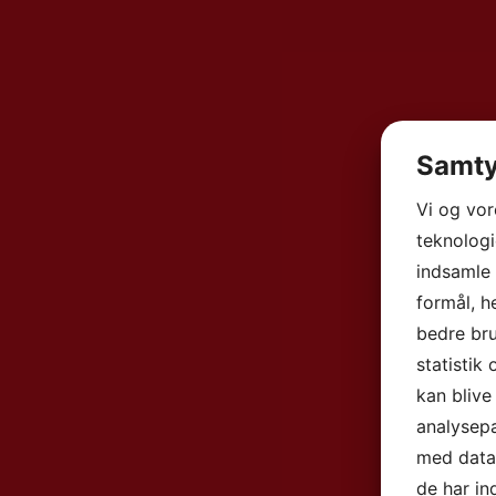
Samty
Vi og vo
teknologi
indsamle 
formål, h
bedre bru
statistik
kan blive
analysep
med data,
de har in