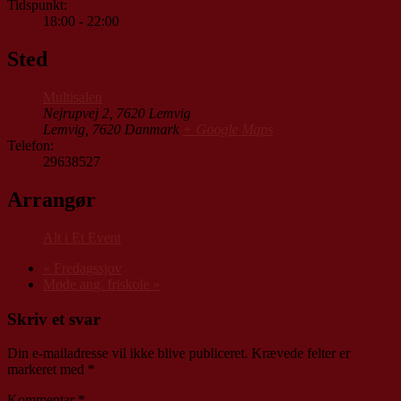
Tidspunkt:
18:00 - 22:00
Sted
Multisalen
Nejrupvej 2, 7620 Lemvig
Lemvig
,
7620
Danmark
+ Google Maps
Telefon:
29638527
Arrangør
Alt i Et Event
«
Fredagssjov
Møde ang. friskole
»
Skriv et svar
Din e-mailadresse vil ikke blive publiceret.
Krævede felter er
markeret med
*
Kommentar
*