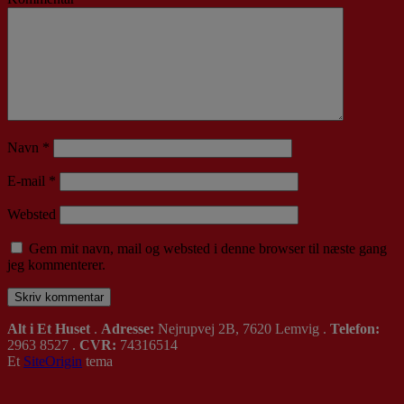
Navn
*
E-mail
*
Websted
Gem mit navn, mail og websted i denne browser til næste gang
jeg kommenterer.
Alt i Et Huset
.
Adresse:
Nejrupvej 2B, 7620 Lemvig .
Telefon:
2963 8527 .
CVR:
74316514
Et
SiteOrigin
tema