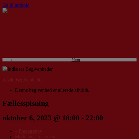
Gå til indhold
Menu
« Alle Begivenheder
Denne begivenhed er allerede afholdt.
Fællesspisning
oktober 6, 2023 @ 18:00
-
22:00
«
Fredagssjov
Møde ang. friskole
»