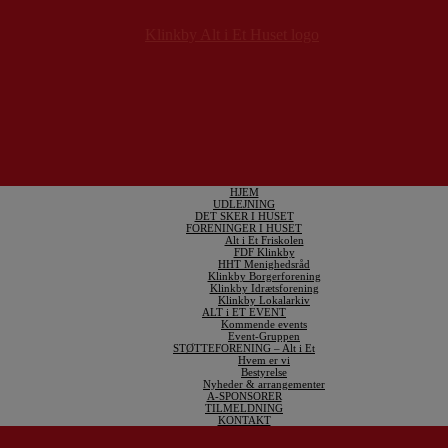
HJEM
UDLEJNING
DET SKER I HUSET
FORENINGER I HUSET
Alt i Et Friskolen
FDF Klinkby
HHT Menighedsråd
Klinkby Borgerforening
Klinkby Idrætsforening
Klinkby Lokalarkiv
ALT i ET EVENT
Kommende events
Event-Gruppen
STØTTEFORENING – Alt i Et
Hvem er vi
Bestyrelse
Nyheder & arrangementer
A-SPONSORER
TILMELDNING
KONTAKT