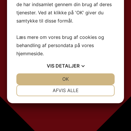
de har indsamlet gennem din brug af deres
tjenester. Ved at klikke på 'OK' giver du
samtykke til disse formål.
Læs mere om vores brug af cookies og
behandling af persondata på vores
hjemmeside.
VIS
DETALJER
JA
NEJ
OK
JA
NEJ
NØDVENDIGE
PRÆFERENCER
AFVIS ALLE
JA
NEJ
JA
NEJ
MARKETING
STATISTIK