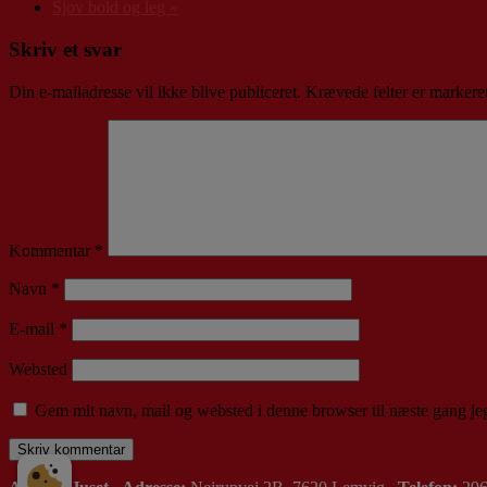
Sjov bold og leg
»
Skriv et svar
Din e-mailadresse vil ikke blive publiceret.
Krævede felter er marker
Kommentar
*
Navn
*
E-mail
*
Websted
Gem mit navn, mail og websted i denne browser til næste gang j