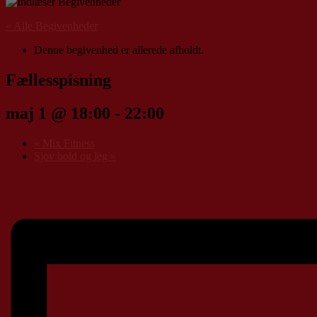
« Alle Begivenheder
Denne begivenhed er allerede afholdt.
Fællesspisning
maj 1 @ 18:00
-
22:00
«
Mix Fitness
Sjov bold og leg
»