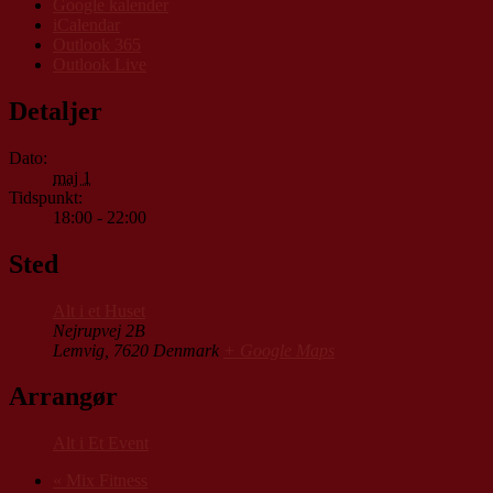
Google kalender
iCalendar
Outlook 365
Outlook Live
Detaljer
Dato:
maj 1
Tidspunkt:
18:00 - 22:00
Sted
Alt i et Huset
Nejrupvej 2B
Lemvig
,
7620
Denmark
+ Google Maps
Arrangør
Alt i Et Event
«
Mix Fitness