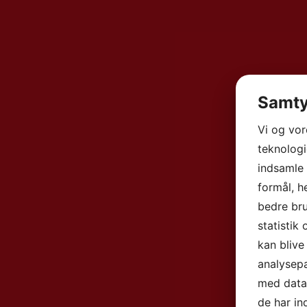
Samty
Vi og vo
teknologi
indsamle 
formål, h
bedre bru
statistik
kan blive
analysep
med data,
de har in