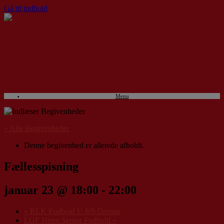
Gå til indhold
Menu
« Alle Begivenheder
Denne begivenhed er allerede afholdt.
Fællesspisning
januar 23 @ 18:00
-
22:00
«
RLK Fodbold U.8/9 Drenge
LGF Herre Senior Fodbold
»