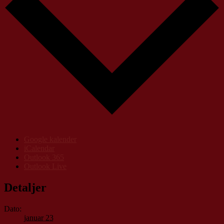
Google kalender
iCalendar
Outlook 365
Outlook Live
Detaljer
Dato:
januar 23