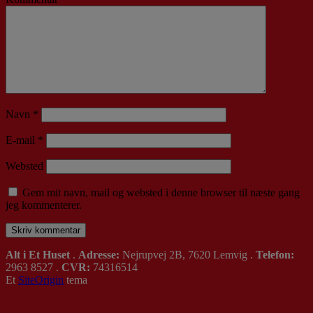
Navn
*
E-mail
*
Websted
Gem mit navn, mail og websted i denne browser til næste gang
jeg kommenterer.
Alt i Et Huset
.
Adresse:
Nejrupvej 2B, 7620 Lemvig .
Telefon:
2963 8527 .
CVR:
74316514
Et
SiteOrigin
tema