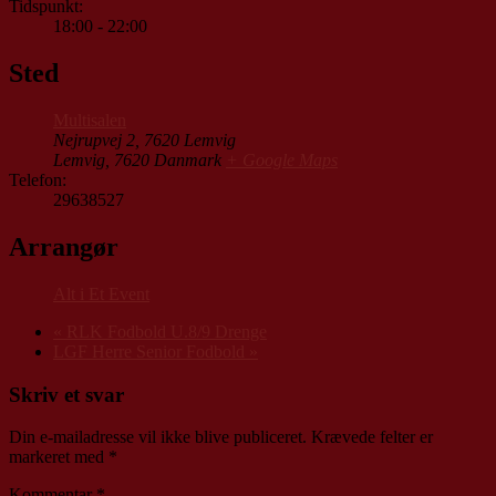
Tidspunkt:
18:00 - 22:00
Sted
Multisalen
Nejrupvej 2, 7620 Lemvig
Lemvig
,
7620
Danmark
+ Google Maps
Telefon:
29638527
Arrangør
Alt i Et Event
«
RLK Fodbold U.8/9 Drenge
LGF Herre Senior Fodbold
»
Skriv et svar
Din e-mailadresse vil ikke blive publiceret.
Krævede felter er
markeret med
*
Kommentar
*