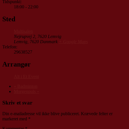
Tidspunkt:
18:00 - 22:00
Sted
Multisalen
Nejrupvej 2, 7620 Lemvig
Lemvig
,
7620
Danmark
+ Google Maps
Telefon:
29638527
Arrangør
Alt i Et Event
«
Badminton
Morgenpuls
»
Skriv et svar
Din e-mailadresse vil ikke blive publiceret.
Krævede felter er
markeret med
*
Kommentar
*