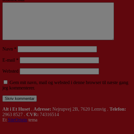
Navn
*
E-mail
*
Websted
Gem mit navn, mail og websted i denne browser til næste gang
jeg kommenterer.
Alt i Et Huset
.
Adresse:
Nejrupvej 2B, 7620 Lemvig .
Telefon:
2963 8527 .
CVR:
74316514
Et
SiteOrigin
tema