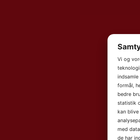
Samty
Vi og vo
teknologi
indsamle 
formål, h
bedre bru
statistik
kan blive
analysep
med data,
de har in