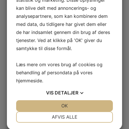
ARRANGØRER
kan blive delt med annoncerings- og
Alt i Et Event
analysepartnere, som kan kombinere dem
med data, du tidligere har givet dem eller
Houe-hygum-Tørring menighedsråd
de har indsamlet gennem din brug af deres
«
Badminton
tjenester. Ved at klikke på 'OK' giver du
Hockey
»
samtykke til disse formål.
Læs mere om vores brug af cookies og
behandling af persondata på vores
Skriv et svar
hjemmeside.
Din e-mailadresse vil ikke blive publiceret.
Krævede felter er markeret med
*
VIS
DETALJER
Kommentar
*
JA
NEJ
OK
JA
NEJ
NØDVENDIGE
PRÆFERENCER
AFVIS ALLE
JA
NEJ
JA
NEJ