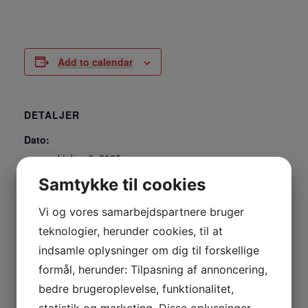
Add to calendar
DETALJER
Dato:
oktober 6, 2025
Tidspunkt:
Samtykke til cookies
19:00 - 21:00
Vi og vores samarbejdspartnere bruger
STED
teknologier, herunder cookies, til at
Alt i et Huset
indsamle oplysninger om dig til forskellige
formål, herunder: Tilpasning af annoncering,
Nejrupvej 2B
bedre brugeroplevelse, funktionalitet,
Lemvig
,
7620
Denmark
+ Google Maps
statistik og marketing. Disse oplysninger