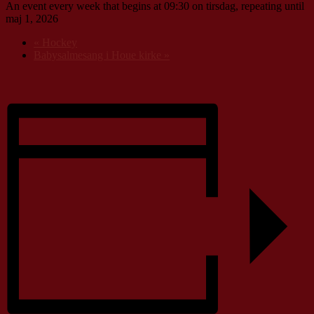
An event every week that begins at 09:30 on tirsdag, repeating until
maj 1, 2026
«
Hockey
Babysalmesang i Houe kirke
»