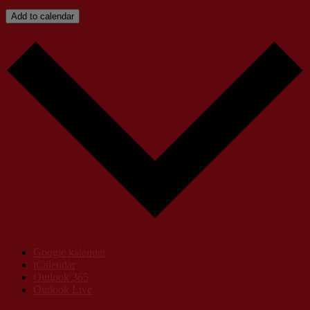
Add to calendar
Google kalender
iCalendar
Outlook 365
Outlook Live