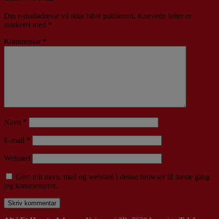
Din e-mailadresse vil ikke blive publiceret.
Krævede felter er
markeret med
*
Kommentar
*
Navn
*
E-mail
*
Websted
Gem mit navn, mail og websted i denne browser til næste gang
jeg kommenterer.